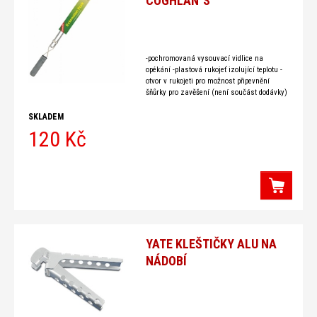
COGHLAN´S
-pochromovaná vysouvací vidlice na
opékání -plastová rukojeť izolující teplotu -
otvor v rukojeti pro možnost připevnění
šňůrky pro zavěšení (není součást dodávky)
-délka 51 až 76 cm materiál: chromovaná
ocel
SKLADEM
120 Kč
YATE KLEŠTIČKY ALU NA
NÁDOBÍ