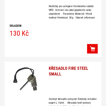
Kleštičky pro uchopení hliníkového nádobí
YATE. Ochrání vás před popálením nebo
ušpiněním. Parametry Materiál: Hliník
mořený Hmotnost: 30 g Obecné informace
o produktu Záruční doba 24 měsíců Výrobce
YATE
SKLADEM
130 Kč
KŘESADLO FIRE STEEL
SMALL
Ocelové křesadlo vymyslel Švédský armádní
expert L. Fahlt. Křesadlo tvoří ocelová