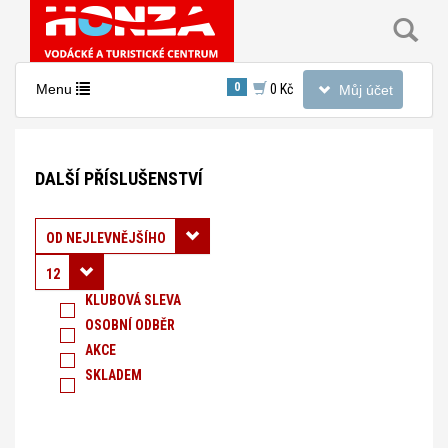
Toggle
0
Toggle
Menu
0 Kč
Můj účet
navigation
navigation
Nacházíte
se
DALŠÍ PŘÍSLUŠENSTVÍ
v
sekci:
Kempink
Řadit podle:
OD NEJLEVNĚJŠÍHO
-
12
Vařiče,
KLUBOVÁ SLEVA
OSOBNÍ ODBĚR
nádobí,
AKCE
kempink
SKLADEM
-