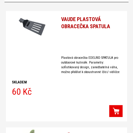
Outdoorové
nádobí
VAUDE PLASTOVÁ
-
OBRACEČKA SPATULA
Další
příslušenství
Plastová obracečka EDELRID SPATULA pro
outdoorové kulináře. Parametry:
sofistikovaný design, zanedbatelná váha,
možno přidělat k oboustranné lžíci/ vidličce
SPOF DUO hmotnost: 12 g
SKLADEM
60 Kč