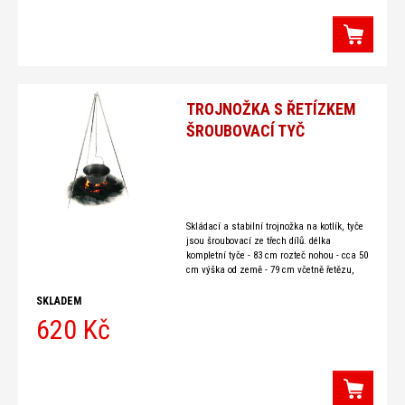
TROJNOŽKA S ŘETÍZKEM
ŠROUBOVACÍ TYČ
Skládací a stabilní trojnožka na kotlík, tyče
jsou šroubovací ze třech dílů. délka
kompletní tyče - 83 cm rozteč nohou - cca 50
cm výška od země - 79 cm včetně řetězu,
SKLADEM
620 Kč