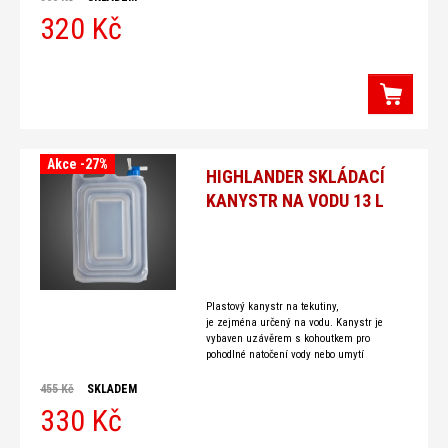
320 Kč
Akce -27%
HIGHLANDER SKLÁDACÍ
KANYSTR NA VODU 13 L
Plastový kanystr na tekutiny,
je zejména určený na vodu. Kanystr je
vybaven uzávěrem s kohoutkem pro
pohodlné natočení vody nebo umytí
rukou. Po vyprázdnění je kanystr malý a
skladný. Parametry Objem: 13 l Hmotnost:
455 Kč
SKLADEM
320 g Rozměry: 16x8x40 cm Materiál:
330 Kč