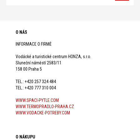
O NÁS
INFORMACE O FIRMĚ
Vodácké a turistické centrum HONZA, s.r.o.
Sluneční náměstí 2583/11
158 00 Praha 5
TEL.: +420 257 324 484
TEL.: +420 777 310 004
WWW.SPACI-PYTLE.COM
WWW.TERMOPRADLO-PRAHA.CZ
WWW.VODACKE-POTREBY.COM
O NÁKUPU