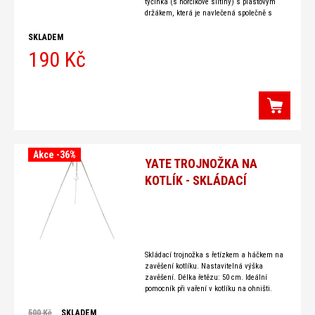
tyčinka (s hořčíkové slitiny) s plastovým
držákem, která je navlečená společně s
křesacím plíškem na černém nylonovém
provázku. K zapálení
SKLADEM
190 Kč
Akce -36%
YATE TROJNOŽKA NA
KOTLÍK - SKLÁDACÍ
Skládací trojnožka s řetízkem a háčkem na
zavěšení kotlíku. Nastavitelná výška
zavěšení. Délka řetězu: 50 cm. Ideální
pomocník při vaření v kotlíku na ohništi.
Malé a lehké balení. Max. nosnost: 5 kg
Materiál: hliník,
500 Kč
SKLADEM