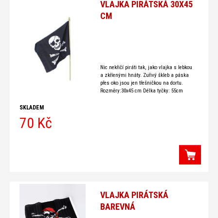
VLAJKA PIRÁTSKÁ 30X45
CM
Nic nekřičí piráti tak, jako vlajka s lebkou
a zkříenými hnáty. Zuřivý škleb a páska
přes oko jsou jen třešničkou na dortu.
Rozměry:30x45 cm Délka tyčky: 55cm
SKLADEM
70 Kč
VLAJKA PIRÁTSKÁ
BAREVNÁ