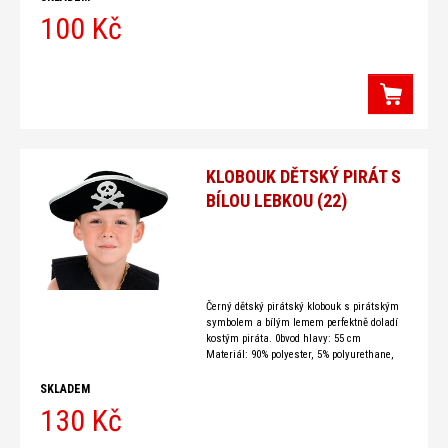
100 Kč
KLOBOUK DĚTSKÝ PIRÁT S
BÍLOU LEBKOU (22)
Černý dětský pirátský klobouk s pirátským
symbolem a bílým lemem perfektně doladí
kostým piráta. 0bvod hlavy: 55 cm
Materiál: 90% polyester, 5% polyurethane,
5% eva
SKLADEM
130 Kč