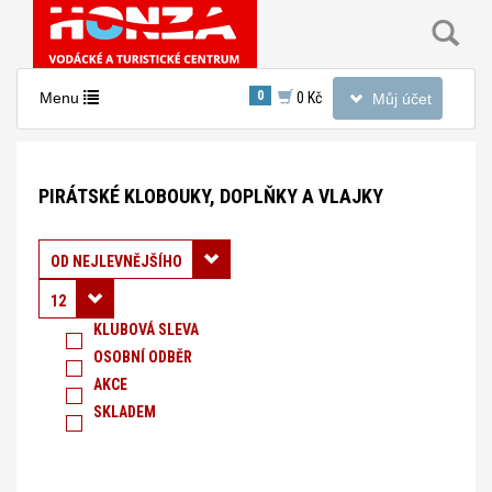
Toggle
0
Toggle
Menu
0 Kč
Můj účet
navigation
navigation
Nacházíte
se
PIRÁTSKÉ KLOBOUKY, DOPLŇKY A VLAJKY
v
sekci:
Oblečení
Řadit podle:
OD NEJLEVNĚJŠÍHO
-
12
Námořnická
KLUBOVÁ SLEVA
OSOBNÍ ODBĚR
trika
AKCE
-
SKLADEM
Pirátské