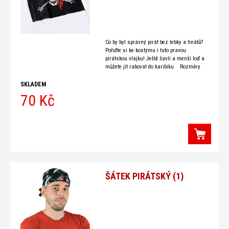
Co by byl správný pirát bez lebky a hnátů?
Pořiďte si ke kostýmu i tuto pravou
pirátskou vlajku! Ještě šavli a menší loď a
můžete jít rabovat do karibiku. Rozměry
vlajky:
SKLADEM
70 Kč
ŠÁTEK PIRÁTSKÝ (1)