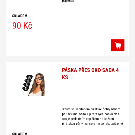
polyester
SKLADEM
90 Kč
PÁSKA PŘES OKO SADA 4
KS
Staňte se kapitánem pirátské flotily během
pár sekund! Sada 4 pirátských pásků přes
oko je perfektním doplňkem na každou
pirátskou párty, karneval nebo jako zábavné
zpestření her pro děti i dospělé.
SKLADEM