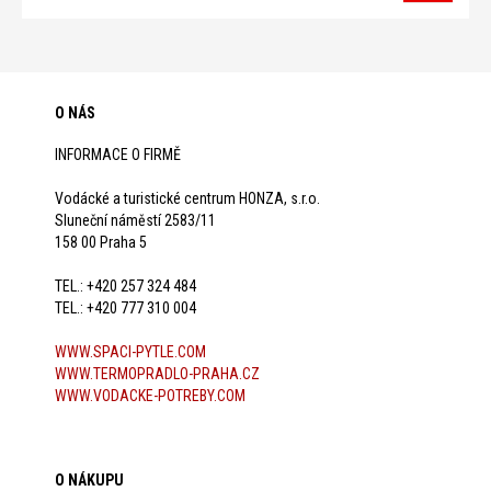
O NÁS
INFORMACE O FIRMĚ
Vodácké a turistické centrum HONZA, s.r.o.
Sluneční náměstí 2583/11
158 00 Praha 5
TEL.: +420 257 324 484
TEL.: +420 777 310 004
WWW.SPACI-PYTLE.COM
WWW.TERMOPRADLO-PRAHA.CZ
WWW.VODACKE-POTREBY.COM
O NÁKUPU