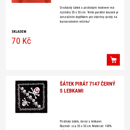
Drsňácký šátek s pirátským motivem má
rozměry 55 x 55 cm. Tento parádní kousek je
senzačním doplňkem pro všechny piráty na
karnevalovém večírku!
SKLADEM
70 Kč
ŠÁTEK PIRÁT 7147 ČERNÝ
S LEBKAMI
Pirátský šátek, černý s lebkami.
Rozměr: cca 55 x 55 cm Materiál: 100%