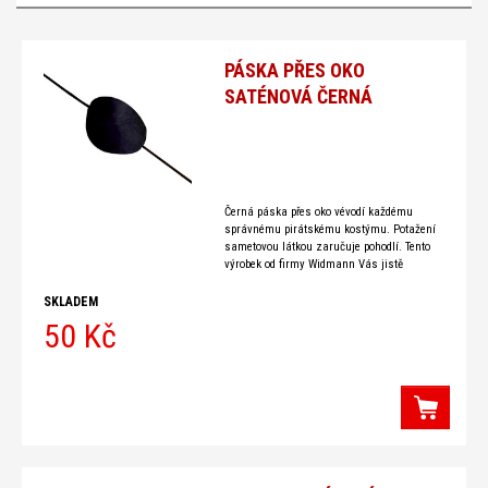
klobouky,
doplňky
PÁSKA PŘES OKO
a
SATÉNOVÁ ČERNÁ
vlajky
Černá páska přes oko vévodí každému
správnému pirátskému kostýmu. Potažení
sametovou látkou zaručuje pohodlí. Tento
výrobek od firmy Widmann Vás jistě
nezklame.
SKLADEM
50 Kč