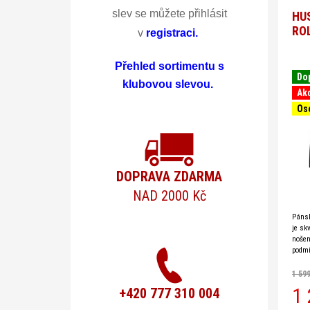
-
slev se můžete přihlásit
HU
RO
v
registraci
.
Pán
-
Přehled sortimentu s
Do
klubovou slevou.
Tri
Ak
Os
dlo
ruk
DOPRAVA ZDARMA
NAD 2000 Kč
Pánsk
je sk
nošen
podmí
termo
vlny.
1 59
1 
+420 777 310 004