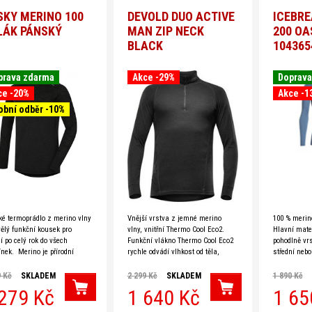
SKY MERINO 100
DEVOLD DUO ACTIVE
ICEBR
LÁK PÁNSKÝ
MAN ZIP NECK
200 OA
ské
BLACK
104365
prava zdarma
Akce -29%
Doprava
ka
ce -20%
Akce -1
obní odběr -10%
uhý
áv
é termoprádlo z merino vlny
Vnější vrstva z jemné merino
100 % merino
vělý funkční kousek pro
vlny, vnitřní Thermo Cool Eco2.
Hlavní mater
í po celý rok do všech
Funkční vlákno Thermo Cool Eco2
pohodlně vrs
nek. Merino je přírodní
rychle odvádí vlhkost od těla,
střední nebo
 materiál vyrobený z ovčí
merino vlna vyniká izolačními
maximální p
 Je vhodný i pro alergiky
vlastnostmi a zaručuje, že
zimních dob
9 Kč
SKLADEM
2 299 Kč
SKLADEM
1 890 Kč
Předsunuté 
279 Kč
1 640 Kč
1 65
při nošení