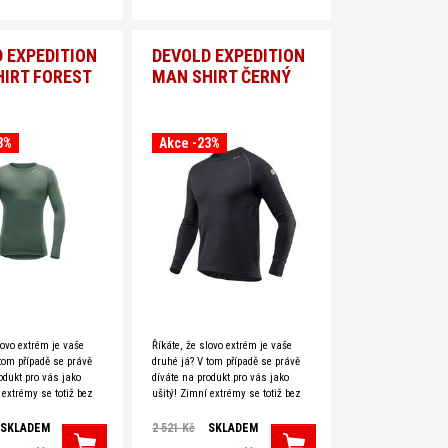
 EXPEDITION
DEVOLD EXPEDITION
IRT FOREST
MAN SHIRT ČERNÝ
3%
Akce -23%
lovo extrém je vaše
Říkáte, že slovo extrém je vaše
tom případě se právě
druhé já? V tom případě se právě
odukt pro vás jako
díváte na produkt pro vás jako
 extrémy se totiž bez
ušitý! Zimní extrémy se totiž bez
Expedition
řady Devold Expedition
ento
neobejdou. Tento
SKLADEM
2 521 Kč
SKLADEM