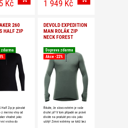
5 Kč
1 949 Kč
AKER 260
DEVOLD EXPEDITION
S HALF ZIP
MAN ROLÁK ZIP
NECK FOREST
 zdarma
Doprava zdarma
0%
Akce -22%
S Half Zip je pánské
Říkáte, že slovo extrém je vaše
o z merino vlny od
druhé já? V tom případě se právě
aker vhodné jako
díváte na produkt pro vás jako
rvní vrstva do
ušitý! Zimní extrémy se totiž bez
 podmínek, lze jej
řady Devold Expedition