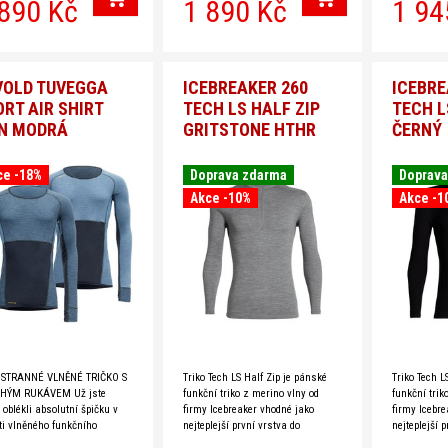
890 Kč
1 890 Kč
1 94
VOLD TUVEGGA
ICEBREAKER 260
ICEBRE
RT AIR SHIRT
TECH LS HALF ZIP
TECH L
N MODRÁ
GRITSTONE HTHR
ČERNÝ
ce -18%
Doprava zdarma
Doprava
Akce -10%
Akce -1
STRANNÉ VLNĚNÉ TRIČKO S
Triko Tech LS Half Zip je pánské
Triko Tech L
HÝM RUKÁVEM Už jste
funkční triko z merino vlny od
funkční trik
 oblékli absolutní špičku v
firmy Icebreaker vhodné jako
firmy Icebre
ti vlněného funkčního
nejteplejší první vrstva do
nejteplejší p
a? Ne?! V tom případě je čas
chladnějších podmínek, lze jej
chladnějších