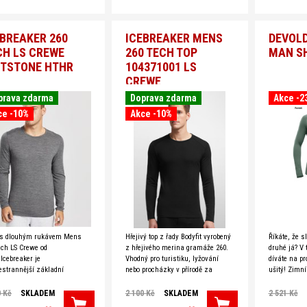
EBREAKER 260
ICEBREAKER MENS
DEVOLD
CH LS CREWE
260 TECH TOP
MAN SH
ITSTONE HTHR
104371001 LS
CREWE
prava zdarma
Doprava zdarma
Akce -2
ce -10%
Akce -10%
 s dlouhým rukávem Mens
Hřejivý top z řady Bodyfit vyrobený
Říkáte, že s
ech LS Crewe od
z hřejivého merina gramáže 260.
druhé já? V 
 Icebreaker je
Vhodný pro turistiku, lyžování
díváte na pr
estrannější základní
nebo procházky v přírodě za
ušitý! Zimní
ou, kterou lze nalézt. Tričko
chladného počasí. Posunuté
řady Devold 
lice pohodlné díky posunutým
ramenní švy zabraňují
neobejdou. T
0 Kč
SKLADEM
2 100 Kč
SKLADEM
2 521 Kč
nním švům a plochým švům,
nepříjemnému tření a