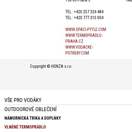
TEL.: +420 257 324 484
TEL.: +420 777 310 004
WWW.SPACI-PYTLE.COM
WWW.TERMOPRADLO-
PRAHA.CZ
WWW.VODACKE-
POTREBY.COM
Copyright © HONZA s.r.o.
VŠE PRO VODÁKY
OUTDOOROVÉ OBLEČENÍ
NÁMOŘNICKÁ TRIKA A DOPLŇKY
VLNĚNÉ TERMOPRÁDLO