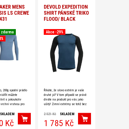
EAKER MENS
DEVOLD EXPEDITION
SIS LS CREWE
SHIRT PÁNSKÉ TRIKO
431
FLOOD/ BLACK
 zdarma
Akce -29%
3%
, 200g spodní prádlo
Říkáte, že slovo extrém je vaše
iálfit můžete
druhé já? V tom případě se právě
tvit s jakoukoliv
díváte na produkt pro vás jako
 vrchní vrstvou pro
ušitý! Zimní extrémy se totiž bez
ohodlí během vašich
řady Devold Expedition
rodružství.
neobejdou. Tento
SKLADEM
2 521 Kč
SKLADEM
ramenní švy netlačí
0 Kč
1 785 Kč