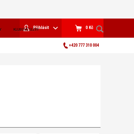
Přihlásit
0 Kč
Y
KLUBOVÉ SLEVY
+420 777 310 004