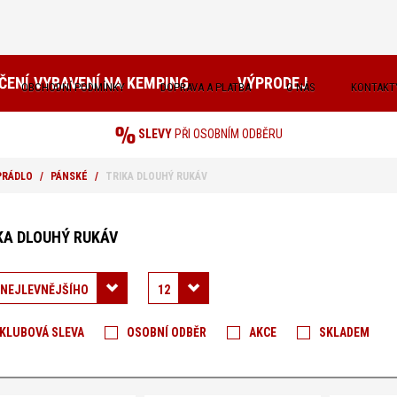
ČENÍ
VYBAVENÍ NA KEMPING
VÝPRODEJ
OBCHODNÍ PODMÍNKY
DOPRAVA A PLATBA
O NÁS
KONTAKT
SLEVY
PŘI OSOBNÍM ODBĚRU
PRÁDLO
PÁNSKÉ
TRIKA DLOUHÝ RUKÁV
e
KA DLOUHÝ RUKÁV
ečení
 NEJLEVNĚJŠÍHO
12
e:
KLUBOVÁ SLEVA
OSOBNÍ ODBĚR
AKCE
SKLADEM
ěné
moprádlo