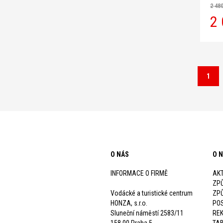
vyzko
2 48
Devol
2 
vlněn
1
O NÁS
O 
INFORMACE O FIRMĚ
AKT
ZP
Vodácké a turistické centrum
ZP
HONZA, s.r.o.
POS
Sluneční náměstí 2583/11
RE
158 00 Praha 5
TAB