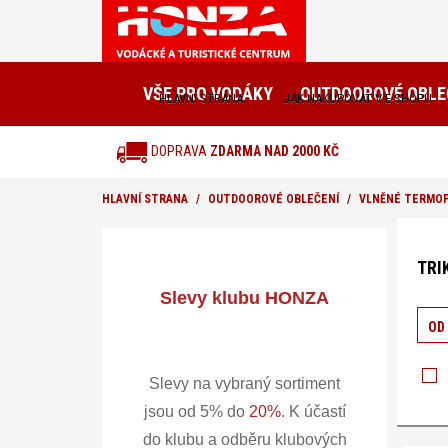
VŠE PRO VODÁKY
OUTDOOROVÉ OBLE
HLAVNÍ STRANA
JAK NAKUPOVAT V E-SHOPU
DOPRAVA
ZDARMA NAD 2000 KČ
HLAVNÍ STRANA
OUTDOOROVÉ OBLEČENÍ
VLNĚNÉ TERMO
Nacházít
se
TRI
v
sekci:
Slevy klubu HONZA
Obl
Řadit
OD
podl
-
Vln
Slevy na vybraný sortiment
jsou od 5% do
20%
.
K účastí
ter
do klubu a odběru klubových