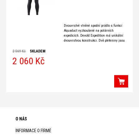
Dvouvrstvé vlněné spodní prádlo s funkcí
Aquaduct vyzkoušené na polárních
expedicích. Devold Expedition má unikátní
dvouvrstvou konstrukci. Dvě pleteniny jsou
k sobě bodově spojeny a každá má rozdílné
vlastnosti. Spodní
2 569 Kč
SKLADEM
2 060 Kč
O NÁS
INFORMACE O FIRMĚ