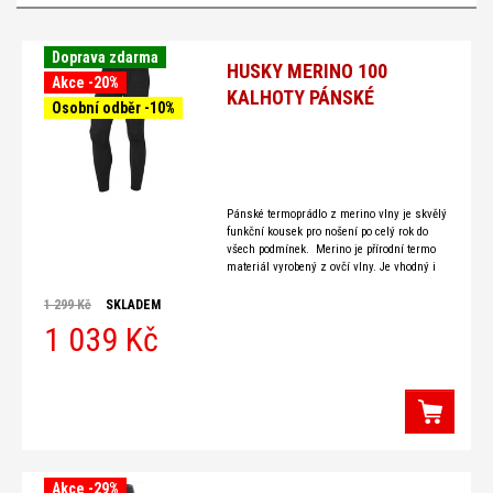
Doprava zdarma
HUSKY MERINO 100
Akce -20%
KALHOTY PÁNSKÉ
Osobní odběr -10%
Pánské termoprádlo z merino vlny je skvělý
funkční kousek pro nošení po celý rok do
všech podmínek. Merino je přírodní termo
materiál vyrobený z ovčí vlny. Je vhodný i
pro alergiky
1 299 Kč
SKLADEM
1 039 Kč
Akce -29%