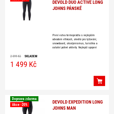
DEVOLD DUO ACTIVE LONG
JOHNS PÁNSKÉ
První vstva termoprádla s nejlepším
odvodem vlhkosti, skvělá pro lyžování,
snowboard, skialpinismus, turistika a
ostatní potivé aktivity. Nejlepší spojení
syntetického a merino vlny. Dokonalé
moderní dvouvrstvé spodní prádlo s
2 099 Kč
SKLADEM
1 499 Kč
Doprava zdarma
DEVOLD EXPEDITION LONG
Akce -20%
JOHNS MAN