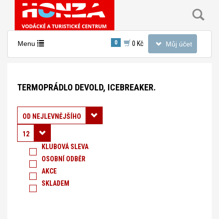
Toggle
0
Toggle
Menu
0 Kč
Můj účet
navigation
navigation
Nacházíte
se
TERMOPRÁDLO DEVOLD, ICEBREAKER.
v
sekci:
Termoprádlo
Řadit podle:
OD NEJLEVNĚJŠÍHO
Devold,
12
Icebreaker.
KLUBOVÁ SLEVA
OSOBNÍ ODBĚR
AKCE
SKLADEM