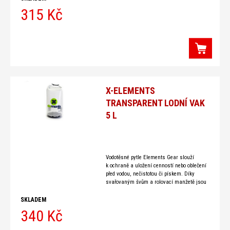
315 Kč
X-ELEMENTS
TRANSPARENT LODNÍ VAK
5 L
Vodotěsné pytle Elements Gear slouží
k ochraně a uložení cenností nebo oblečení
před vodou, nečistotou či pískem. Díky
svařovaným švům a rolovací manžetě jsou
lodní pytle Elements Gear vodotěsné i při
případném rychlém ponoření. Nastavitelné
SKLADEM
340 Kč