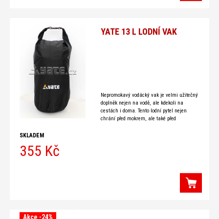
YATE 13 L LODNÍ VAK
Nepromokavý vodácký vak je velmi užitečný
doplněk nejen na vodě, ale kdekoli na
cestách i doma. Tento lodní pytel nejen
chrání před mokrem, ale také před
poškozením a zašpiněním a
SKLADEM
355 Kč
Akce -24%