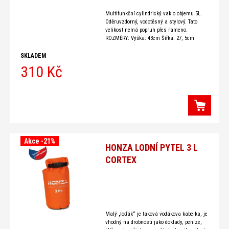
Multifunkční cylindrický vak o objemu 5L.
Oděruvzdorný, vodotěsný a stylový. Tato
velikost nemá popruh přes rameno.
ROZMĚRY: Výška: 43cm Šířka: 27, 5cm
Objem: 5l
SKLADEM
310 Kč
Akce -21%
HONZA LODNÍ PYTEL 3 L
CORTEX
Malý „loďák“ je taková vodákova kabelka, je
vhodný na drobnosti jako doklady, peníze,