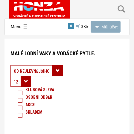
Toggle
0
Toggle
Menu
0 Kč
Můj účet
navigation
navigation
Nacházíte
se
MALÉ LODNÍ VAKY A VODÁCKÉ PYTLE.
v
sekci:
Malé
Řadit podle:
OD NEJLEVNĚJŠÍHO
lodní
12
vaky
KLUBOVÁ SLEVA
OSOBNÍ ODBĚR
a
AKCE
vodácké
SKLADEM
pytle.