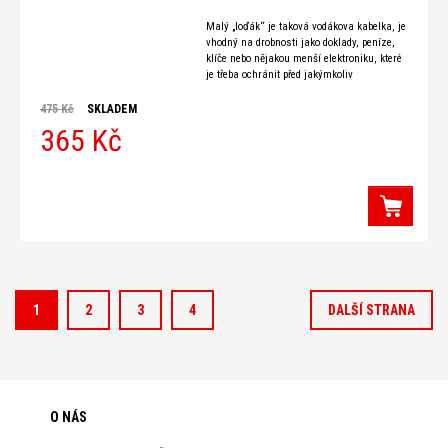
Malý „loďák“ je taková vodákova kabelka, je
vhodný na drobnosti jako doklady, peníze,
klíče nebo nějakou menší elektroniku, které
je třeba ochránit před jakýmkoliv
navlhčením a
475 Kč
SKLADEM
365 Kč
1
2
3
4
DALŠÍ STRANA
O NÁS