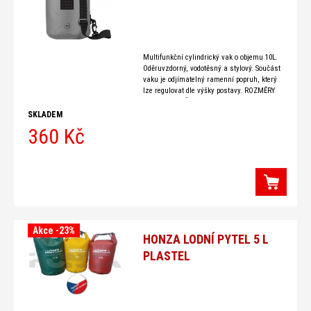
Multifunkční cylindrický vak o objemu 10L.
Oděruvzdorný, vodotěsný a stylový. Součást
vaku je odjímatelný ramenní popruh, který
lze regulovat dle výšky postavy. ROZMĚRY
Výška: 59cm Šířka: 28cm Objem: 10l
SKLADEM
360 Kč
Akce -23%
HONZA LODNÍ PYTEL 5 L
PLASTEL