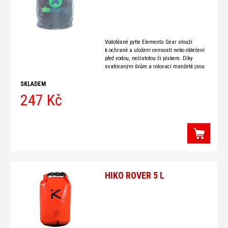
Vodotěsné pytle Elements Gear slouží
k ochraně a uložení cenností nebo oblečení
před vodou, nečistotou či pískem. Díky
svařovaným švům a rolovací manžetě jsou
lodní pytle Elements Gear vodotěsné i při
případném rychlém ponoření. Ideální
SKLADEM
247 Kč
HIKO ROVER 5 L