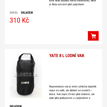
klíče nebo nějakou menší elektroniku, které
je třeba ochránit před jakýmkoliv
navlhčením a
390 Kč
SKLADEM
310 Kč
YATE 8 L LODNÍ VAK
Nepromokavý vak je velmi užitečný doplněk
nejen na vodě, ale kdekoli na cestách i
doma. Vak nejen chrání před mokrem, ale
také před poškozením a zašpiněním a
snižuje
SKLADEM