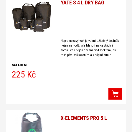
YATE S 4 L DRY BAG
Nepromokavý vak je velmi užitečný doplněk
nejen na vodě, ale kdekoli na cestách i
doma. Vak nejen chrání před mokrem, ale
také před poškozením a zašpiněním a
snižuje
SKLADEM
225 Kč
X-ELEMENTS PRO 5 L