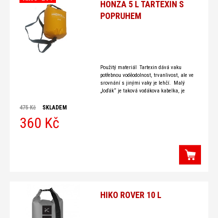
HONZA 5 L TARTEXIN S
POPRUHEM
Použitý materiál Tartexin dává vaku
potřebnou voděodolnost, trvanlivost, ale ve
srovnání s jinými vaky je lehčí. Malý
„loďák“ je taková vodákova kabelka, je
vhodný na drobnosti jako doklady,
475 Kč
SKLADEM
360 Kč
HIKO ROVER 10 L