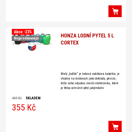
Akce -23%
HONZA LODNÍ PYTEL 5 L
Nejprodávanější
CORTEX
Malý „loďák“ je taková vodákova kabelka, je
vhodný na drobnosti jako doklady, peníze,
klíče nebo nějakou menší elektroniku, které
je třeba ochránit před jakýmkoliv
navlhčením a
460 Kč
SKLADEM
355 Kč