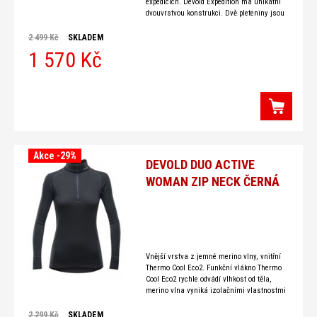
expedicích. Devold Expedition má unikátní
dvouvrstvou konstrukci. Dvě pleteniny jsou
k sobě bodově spojeny a každá má rozdílné
vlastnosti. Spodní
2 499 Kč
SKLADEM
1 570 Kč
Akce -29%
DEVOLD DUO ACTIVE
WOMAN ZIP NECK ČERNÁ
Vnější vrstva z jemné merino vlny, vnitřní
Thermo Cool Eco2. Funkční vlákno Thermo
Cool Eco2 rychle odvádí vlhkost od těla,
merino vlna vyniká izolačními vlastnostmi
a zaručuje, že
2 299 Kč
SKLADEM