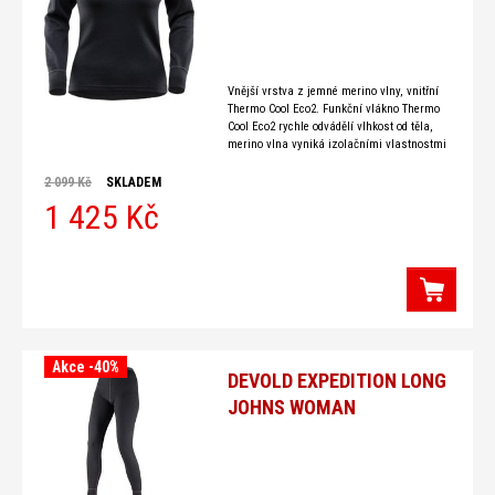
Vnější vrstva z jemné merino vlny, vnitřní
Thermo Cool Eco2. Funkční vlákno Thermo
Cool Eco2 rychle odvádělí vlhkost od těla,
merino vlna vyniká izolačními vlastnostmi
a zaručuje, že
2 099 Kč
SKLADEM
1 425 Kč
Akce -40%
DEVOLD EXPEDITION LONG
JOHNS WOMAN