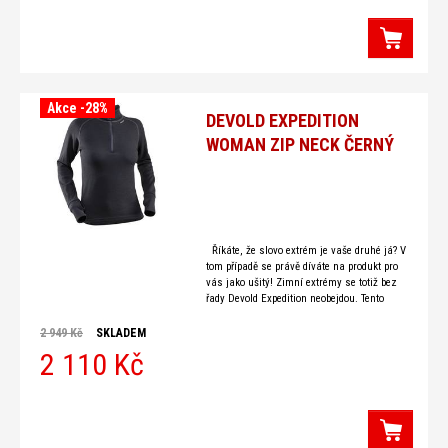
Akce -28%
DEVOLD EXPEDITION
WOMAN ZIP NECK ČERNÝ
Říkáte, že slovo extrém je vaše druhé já? V
tom případě se právě díváte na produkt pro
vás jako ušitý! Zimní extrémy se totiž bez
řady Devold Expedition neobejdou. Tento
2 949 Kč
SKLADEM
2 110 Kč