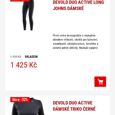
DEVOLD DUO ACTIVE LONG
JOHNS DÁMSKÉ
První vstva termoprádla s nejlepším
odvodem vlhkosti, skvělá pro lyžování,
snowboard, skialpinismus, turistika a
ostatní potivé aktivity. Nejlepší spojení
syntetického a merino vlny. Dokonalé
moderní dvouvrstvé spodní prádlo s
1 939 Kč
SKLADEM
1 425 Kč
Akce -32%
DEVOLD DUO ACTIVE
DÁMSKÉ TRIKO ČERNÉ