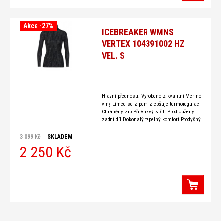
Akce -27%
ICEBREAKER WMNS
VERTEX 104391002 HZ
VEL. S
Hlavní přednosti: Vyrobeno z kvalitní Merino
vlny Límec se zipem zlepšuje termoregulaci
Chráněný zip Přiléhavý střih Prodloužený
zadní díl Dokonalý tepelný komfort Prodyšný
materiál Odolává zápachu Specifikace:
Materiál: 100% Merino vlna Gramáž: 270g/
3 099 Kč
SKLADEM
m2 Tabulka velikostí DEVOLD
2 250 Kč