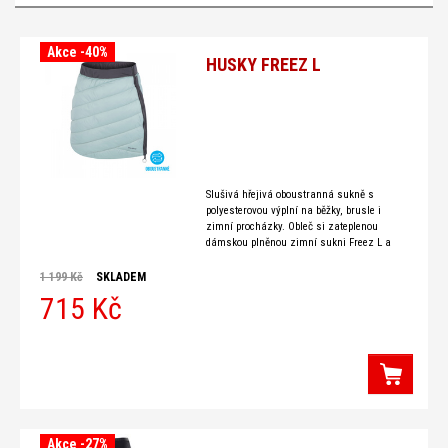
Akce -40%
HUSKY FREEZ L
Slušivá hřejivá oboustranná sukně s
polyesterovou výplní na běžky, brusle i
zimní procházky. Obleč si zateplenou
dámskou plněnou zimní sukni Freez L a
buď šik za chladných zimních dní! Je
vyrobena z kvalitního materiálu
1 199 Kč
SKLADEM
715 Kč
Akce -27%