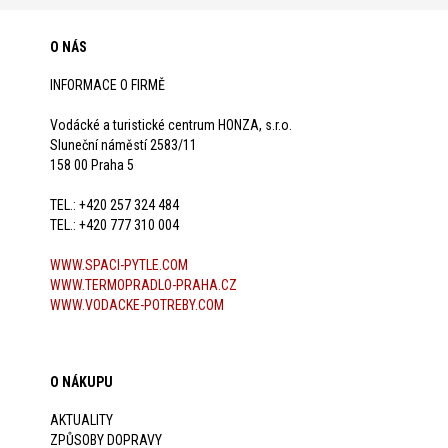
O NÁS
INFORMACE O FIRMĚ
Vodácké a turistické centrum HONZA, s.r.o.
Sluneční náměstí 2583/11
158 00 Praha 5
TEL.: +420 257 324 484
TEL.: +420 777 310 004
WWW.SPACI-PYTLE.COM
WWW.TERMOPRADLO-PRAHA.CZ
WWW.VODACKE-POTREBY.COM
O NÁKUPU
AKTUALITY
ZPŮSOBY DOPRAVY