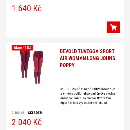
1 640 Kč
Akce -18%
DEVOLD TUVEGGA SPORT
AIR WOMAN LONG JOHNS
POPPY
OBOUSTRANNÉ VLNĚNÉ PODVLÍKAČKY Už
jste někdy oblékli absolutní špičku v oblasti
vlněného funkčního prádla? Ne?! V tom
případě je čas vyzkoušet novinku od
Devoldu. Oboustranné funkční vlněné prádlo
Devold Tuvegga. Tyto podvlíkačky jsou
2 480 Kč
SKLADEM
2 040 Kč