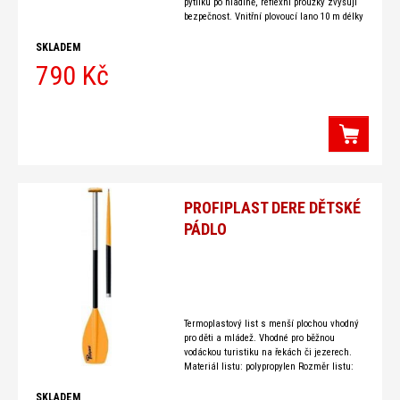
pytlíku po hladině, reflexní proužky zvyšují
bezpečnost. Vnitřní plovoucí lano 10 m délky
o průměru 8 mm s nosností v tahu
SKLADEM
790 Kč
PROFIPLAST DERE DĚTSKÉ
PÁDLO
Termoplastový list s menší plochou vhodný
pro děti a mládež. Vhodné pro běžnou
vodáckou turistiku na řekách či jezerech.
Materiál listu: polypropylen Rozměr listu:
19x45 cm Plocha listu: 644 cm2 Dřík:
Duralumin D30mm jednodílný Hmotnost:
SKLADEM