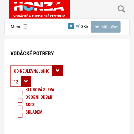
Toggle
0
Toggle
Menu
0 Kč
Můj účet
navigation
navigation
Nacházíte
se
VODÁCKÉ POTŘEBY
v
sekci:
Vodácké
Řadit podle:
OD NEJLEVNĚJŠÍHO
potřeby
12
KLUBOVÁ SLEVA
OSOBNÍ ODBĚR
AKCE
SKLADEM