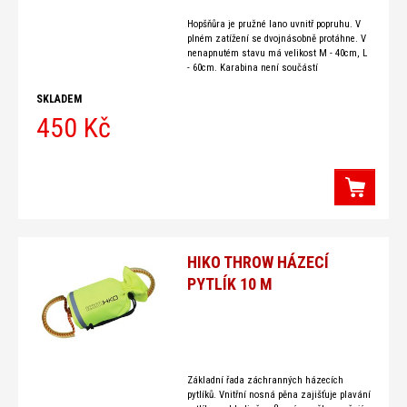
Hopšňůra je pružné lano uvnitř popruhu. V
plném zatížení se dvojnásobně protáhne. V
nenapnutém stavu má velikost M - 40cm, L
- 60cm. Karabina není součástí
hopšňůry! Hopšňůra je určená
SKLADEM
450 Kč
HIKO THROW HÁZECÍ
PYTLÍK 10 M
Základní řada záchranných házecích
pytlíků. Vnitřní nosná pěna zajišťuje plavání