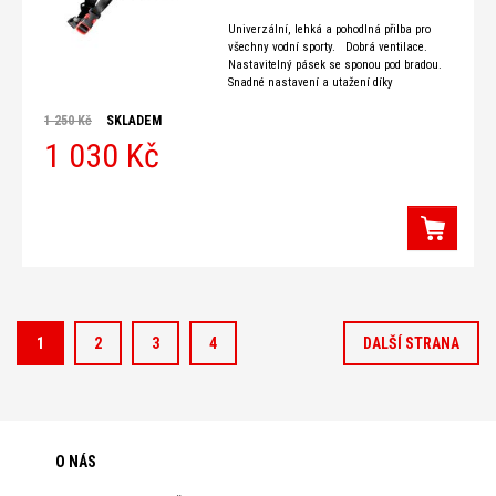
Univerzální, lehká a pohodlná přilba pro
všechny vodní sporty. Dobrá ventilace.
Nastavitelný pásek se sponou pod bradou.
Snadné nastavení a utažení díky
nastavovacímu kolečku v zadní části
helmy. Materiál: 50% ABS / 50%
1 250 Kč
SKLADEM
1 030 Kč
1
2
3
4
DALŠÍ STRANA
O NÁS