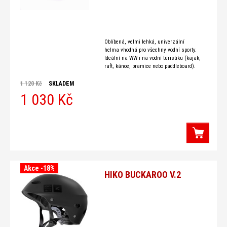
Oblíbená, velmi lehká, univerzální
helma vhodná pro všechny vodní sporty.
Ideální na WW i na vodní turistiku (kajak,
raft, kánoe, pramice nebo paddleboard).
Model helmy EG HUSK
1 120 Kč
SKLADEM
1 030 Kč
Akce -18%
HIKO BUCKAROO V.2