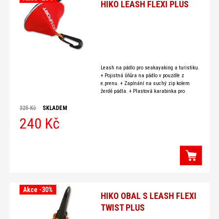
HIKO LEASH FLEXI PLUS
Leash na pádlo pro seakayaking a turistiku.
+ Pojistná šňůra na pádlo v pouzdře z
e.prenu. + Zapínání na suchý zip kolem
žerdě pádla. + Plastová karabinka pro
upevnění na kajak nebo vestu.
325 Kč
SKLADEM
240 Kč
Akce -30%
HIKO OBAL S LEASH FLEXI
TWIST PLUS