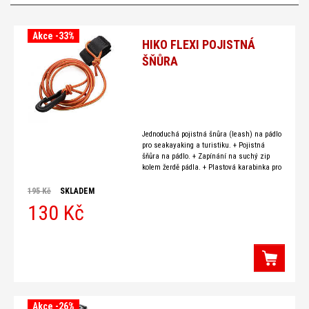
Akce -33%
HIKO FLEXI POJISTNÁ
ŠŇŮRA
Jednoduchá pojistná šnůra (leash) na pádlo
pro seakayaking a turistiku. + Pojistná
šňůra na pádlo. + Zapínání na suchý zip
kolem žerdě pádla. + Plastová karabinka pro
upevnění na kajak nebo vestu.
195 Kč
SKLADEM
130 Kč
Akce -26%