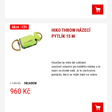
Akce -13%
HIKO THROW HÁZECÍ
PYTLÍK 15 M
Házečka by měla být základní
součástí vybavení pro každého vodáka a to
nejen na divoké vodě. Je to záchranná
pomůcka, která se může hodit na vašem
vodáckém výletu nejen Vám,
1 100 Kč
SKLADEM
960 Kč