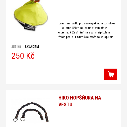
Leash na pádlo pro seakayaking a turistiku.
+ Pojistná šňůra na pádlo v pouzdře z
e.prenu. + Zapínání na suchý zip kolem
žerdě pádla. + Gumička stočená ve spirále.
+ Plastová karabinka pro upevnění
355 Kč
SKLADEM
250 Kč
HIKO HOPŠŇURA NA
VESTU