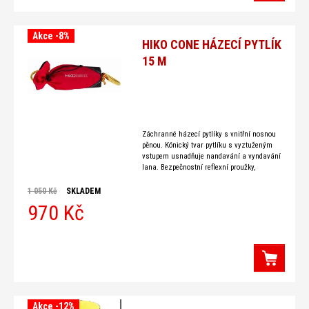
Akce -8%
HIKO CONE HÁZECÍ PYTLÍK
15 M
Záchranné házecí pytlíky s vnitřní nosnou
pěnou. Kónický tvar pytlíku s vyztuženým
vstupem usnadňuje nandavání a vyndavání
lana. Bezpečnostní reflexní proužky,
plovoucí lano o průměru 8 mm s nosností
1 050 Kč
SKLADEM
970 Kč
Akce -12%