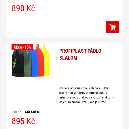
130
890 Kč
Akce -10%
PROFIPLAST PÁDLO
SLALOM
Jedno z nejpoužívanějších pádel. Jeho
odolný list vyrobený z termoplastu s
integrovanou duralovou výztuží je vhodný
nejen na divokou vodu, ale je široce
využívám hlavně na vodní turistiku. Plocha
990 Kč
SKLADEM
895 Kč