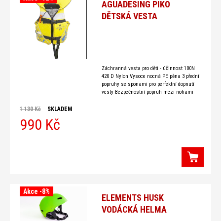
AGUADESING PIKO
DĚTSKÁ VESTA
Záchranná vesta pro děti - účinnost 100N
420 D Nylon Vysoce nocná PE pěna 3 přední
popruhy se sponami pro perfektní dopnutí
vesty Bezpečnostní popruh mezi nohami
Reflexní prvky, píšťalka Záchranné madlo -
popruh na
1 130 Kč
SKLADEM
990 Kč
Akce -8%
ELEMENTS HUSK
VODÁCKÁ HELMA