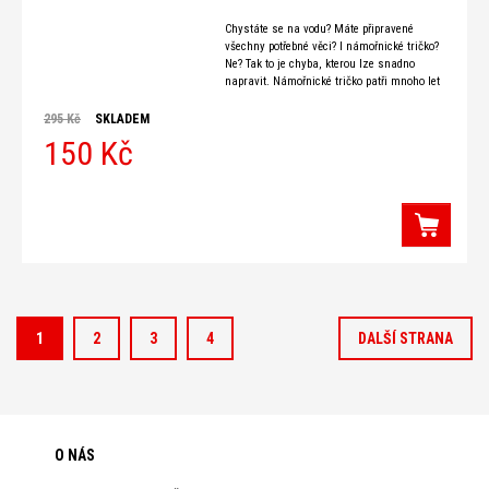
Chystáte se na vodu? Máte připravené
všechny potřebné věci? I námořnické tričko?
Ne? Tak to je chyba, kterou lze snadno
napravit. Námořnické tričko patři mnoho let
k výbavě mnoha
295 Kč
SKLADEM
150 Kč
1
2
3
4
DALŠÍ STRANA
O NÁS