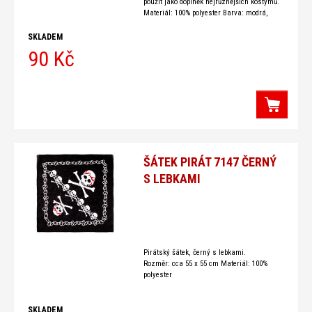
použít jako doplněk nejrůznějších kostýmů.
Materiál: 100% polyester Barva: modrá,
červená
SKLADEM
90 Kč
ŠÁTEK PIRÁT 7147 ČERNÝ
S LEBKAMI
Pirátský šátek, černý s lebkami.
Rozměr: cca 55 x 55 cm Materiál: 100%
polyester
SKLADEM