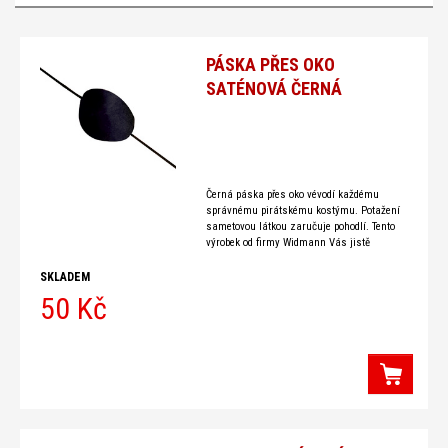
PÁSKA PŘES OKO
SATÉNOVÁ ČERNÁ
Černá páska přes oko vévodí každému
správnému pirátskému kostýmu. Potažení
sametovou látkou zaručuje pohodlí. Tento
výrobek od firmy Widmann Vás jistě
nezklame.
SKLADEM
50 Kč