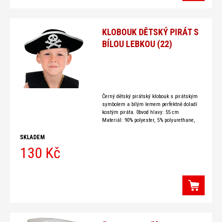
KLOBOUK DĚTSKÝ PIRÁT S
BÍLOU LEBKOU (22)
Černý dětský pirátský klobouk s pirátským
symbolem a bílým lemem perfektně doladí
kostým piráta. 0bvod hlavy: 55 cm
Materiál: 90% polyester, 5% polyurethane,
5% eva
SKLADEM
130 Kč