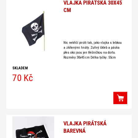
VLAJKA PIRÁTSKÁ 30X45
CM
Nic nekřičí piráti tak, jako vlajka s lebkou
a zkříenými hnáty. Zuřivý škleb a páska
přes oko jsou jen třešničkou na dortu.
Rozměry:30x45 cm Délka tyčky: 55cm
SKLADEM
70 Kč
VLAJKA PIRÁTSKÁ
BAREVNÁ