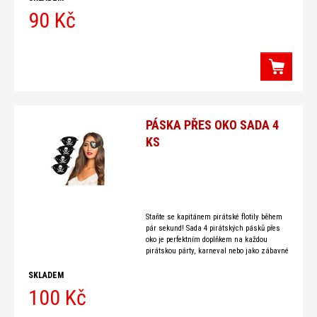
90 Kč
PÁSKA PŘES OKO SADA 4
KS
Staňte se kapitánem pirátské flotily během
pár sekund! Sada 4 pirátských pásků přes
oko je perfektním doplňkem na každou
pirátskou párty, karneval nebo jako zábavné
zpestření her pro děti i dospělé.
SKLADEM
100 Kč