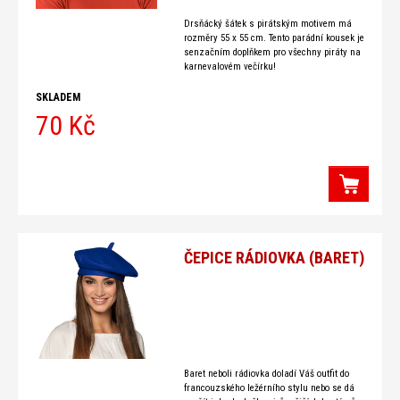
Drsňácký šátek s pirátským motivem má
rozměry 55 x 55 cm. Tento parádní kousek je
senzačním doplňkem pro všechny piráty na
karnevalovém večírku!
SKLADEM
70 Kč
ČEPICE RÁDIOVKA (BARET)
Baret neboli rádiovka doladí Váš outfit do
francouzského ležérního stylu nebo se dá