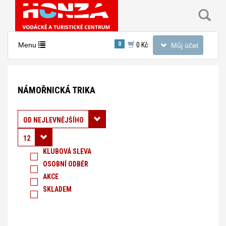
Toggle
0
Toggle
Menu
0 Kč
Můj účet
navigation
navigation
Nacházíte
se
NÁMOŘNICKÁ TRIKA
v
sekci:
Námořnická
Řadit podle:
OD NEJLEVNĚJŠÍHO
trika
12
KLUBOVÁ SLEVA
OSOBNÍ ODBĚR
AKCE
SKLADEM