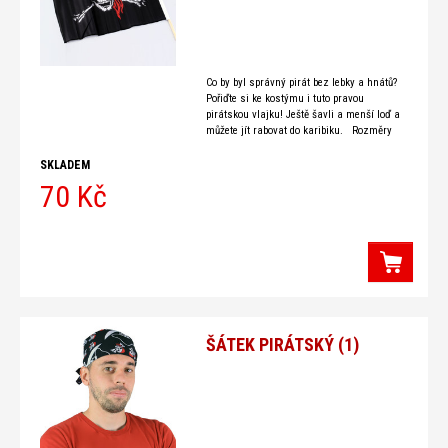
Co by byl správný pirát bez lebky a hnátů?
Pořiďte si ke kostýmu i tuto pravou
pirátskou vlajku! Ještě šavli a menší loď a
můžete jít rabovat do karibiku. Rozměry
vlajky:
SKLADEM
70 Kč
ŠÁTEK PIRÁTSKÝ (1)