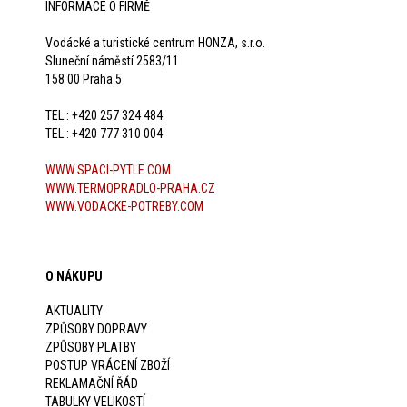
INFORMACE O FIRMĚ
Vodácké a turistické centrum HONZA, s.r.o.
Sluneční náměstí 2583/11
158 00 Praha 5
TEL.: +420 257 324 484
TEL.: +420 777 310 004
WWW.SPACI-PYTLE.COM
WWW.TERMOPRADLO-PRAHA.CZ
WWW.VODACKE-POTREBY.COM
O NÁKUPU
AKTUALITY
ZPŮSOBY DOPRAVY
ZPŮSOBY PLATBY
POSTUP VRÁCENÍ ZBOŽÍ
REKLAMAČNÍ ŘÁD
TABULKY VELIKOSTÍ