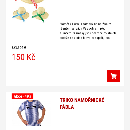
Slaměný klobouk dámský se stužkou v
různých barvách Vás ochraní před
sluncem. Slsmáky jsou oblíbené po staletí,
protože se v nich hlava nezapaří, jsou
odolnější než vypadají a navíc
SKLADEM
150 Kč
Akce -49%
TRIKO NAMOŘNICKÉ
PÁDLA