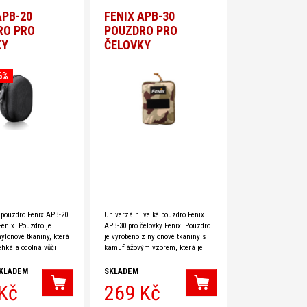
APB-20
FENIX APB-30
RO PRO
POUZDRO PRO
KY
ČELOVKY
6%
 pouzdro Fenix APB-20
Univerzální velké pouzdro Fenix
Fenix. Pouzdro je
APB-30 pro čelovky Fenix. Pouzdro
ylonové tkaniny, která
je vyrobeno z nylonové tkaniny s
ehká a odolná vůči
kamuflážovým vzorem, která je
Také je vybaveno
zároveň lehká a odolná vůči
ou pro náhradní
opotřebení. Vnitřní prostor pouzdra
KLADEM
SKLADEM
je
Kč
269 Kč