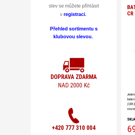
ke
slev se můžete přihlásit
BA
CR
v
registraci
.
-
Čel
Přehled sortimentu s
klubovou slevou.
a
svít
DOPRAVA ZDARMA
NAD 2000 Kč
Jeden
bater
(CR12
názve
Dispo
kapac
SKL
trvan
6
+420 777 310 004