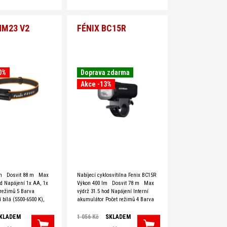
HM23 V2
FÉNIX BC15R
0%
Doprava zdarma
Akce -13%
lm Dosvit 88 m Max
Nabíjecí cyklosvítilna Fenix BC15R
od Napájení 1x AA, 1x
Výkon 400 lm Dosvit 78 m Max
 režimů 5 Barva
výdrž 31.5 hod Napájení Interní
 bílá (5500-6500 K),
akumulátor Počet režimů 4 Barva
otěsnost IP68 (ponor 2
světla Denní bílá (5500-6500 K)
 zdroj Luminus SST-20,
Vodotěsnost IP66 (prudký déšť)
KLADEM
1 056 Kč
SKLADEM
35 Hmotnost 86.3 g
Světelný zdroj Luminus SST-20