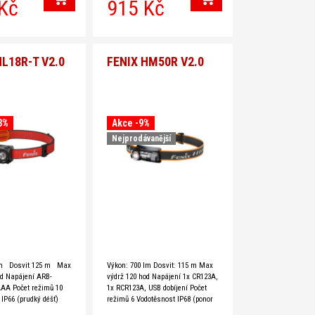
Kč
915 Kč
x Kód zboží HM23V20
Hmotnost 109 g Značka Fenix Kód
ED čelovka Fenix
zboží BC15R Rady a tipy: Přehled
cyklosvítilen pro rok 2024 - 2025
najdete v článku
HL18R-T V2.0
FENIX HM50R V2.0
3%
Akce -9%
Nejprodávanější
lm Dosvit 125 m Max
Výkon: 700 lm Dosvit: 115 m Max
od Napájení ARB-
výdrž 120 hod Napájení 1x CR123A,
AAA Počet režimů 10
1x RCR123A, USB dobíjení Počet
IP66 (prudký déšť)
režimů 6 Vodotěsnost IP68 (ponor
 Denní bílá (5500-6500
2 m) Barva světla Denní bílá