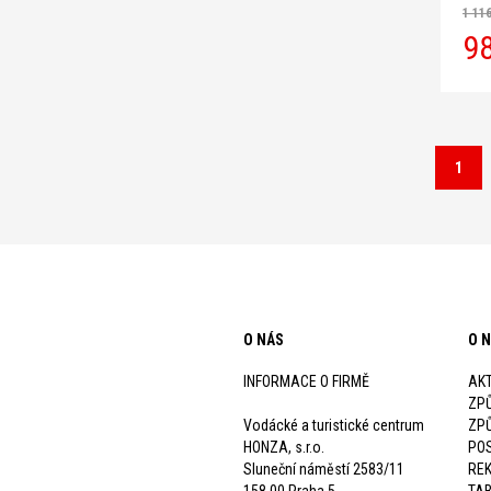
(5500
1 11
4000 
9
(prud
1
O NÁS
O 
INFORMACE O FIRMĚ
AKT
ZP
Vodácké a turistické centrum
ZP
HONZA, s.r.o.
POS
Sluneční náměstí 2583/11
RE
158 00 Praha 5
TAB