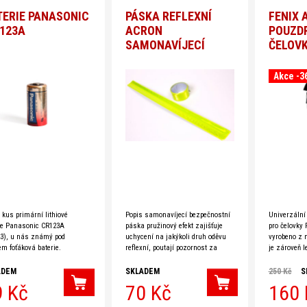
mping
TERIE PANASONIC
PÁSKA REFLEXNÍ
FENIX 
 123A
ACRON
POUZD
SAMONAVÍJECÍ
ČELOV
ovky
Akce -3
ilny
 kus primární lithiové
Popis samonavíjecí bezpečnostní
Univerzální
ie Panasonic CR123A
páska pružinový efekt zajišťuje
pro čelovky 
3), u nás známý pod
uchycení na jakýkoli druh oděvu
vyrobeno z n
m foťáková baterie.
reflexní, poutají pozornost za
je zároveň l
nuje jednou z nejvyšších
snížené viditelnosti univerzální
opotřebení. 
it na trhu, má extrémní
velikost vhodné k použití na ruce,
vnitřní kaps
ADEM
SKLADEM
250 Kč
S
livost a odolnost při
nohy či k upevnění na vybavení
baterie
9 Kč
70 Kč
160 
vynikající bezpečnostní doplněk
Rozměr 34