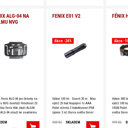
IX ALG-04 NA
FENIX E01 V2
FÉNIX 
LMU NVG
Akce -24%
Akce -1
 Fenix ALG-04 pro čelovky na
Výkon 100 lm Dosvit 35 m Max
Výkon 300 
y s NVG montáží Hmotnost 23
výdrž 25 hod Napájení 1x AAA
výdrž 100 h
čka Fenix Kód zboží ALG04
Počet režimů 3 Vodotěsnost IP68
14500 Počet
 ALG-04 slouží ke snadnému
(ponor 2 m) Barva světla Denní
světla Denní
ení čelovek Fenix HL55,
bílá (5500-6500 K) Světelný
Červená Vod
R, HM60R, HM61R,
zdroj Luminus SST-20 Hmotnost 13
m) Světelný
ADEM
500 Kč
SKLADEM
999 Kč
S
 (není kompatibilní
g Značka Fenix Tip: Chcete znát
Everlight 28