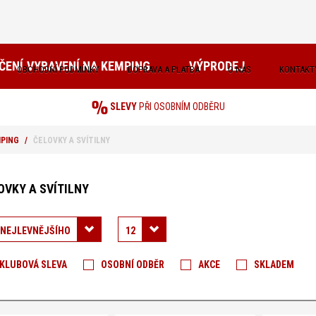
ČENÍ
VYBAVENÍ NA KEMPING
VÝPRODEJ
OBCHODNÍ PODMÍNKY
DOPRAVA A PLATBA
O NÁS
KONTAKT
SLEVY
PŘI OSOBNÍM ODBĚRU
MPING
ČELOVKY A SVÍTILNY
e
OVKY A SVÍTILNY
mpink
 NEJLEVNĚJŠÍHO
12
e:
KLUBOVÁ SLEVA
OSOBNÍ ODBĚR
AKCE
SKLADEM
lňky