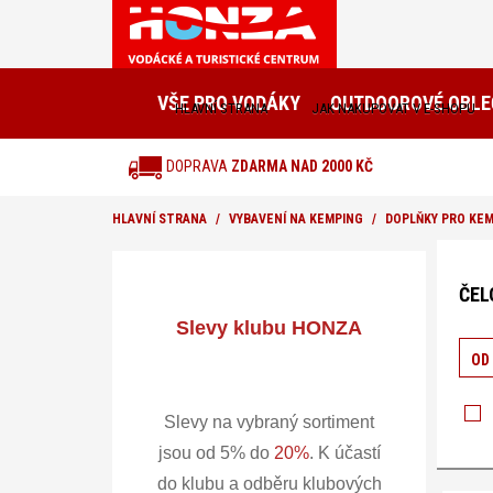
VŠE PRO VODÁKY
OUTDOOROVÉ OBLE
HLAVNÍ STRANA
JAK NAKUPOVAT V E-SHOPU
DOPRAVA
ZDARMA NAD 2000 KČ
HLAVNÍ STRANA
VYBAVENÍ NA KEMPING
DOPLŇKY PRO KE
Nacházít
se
ČEL
v
sekci:
Slevy klubu HONZA
Ke
Řadit
OD
podl
-
Dop
Slevy na vybraný sortiment
jsou od 5% do
20%
.
K účastí
pro
do klubu a odběru klubových