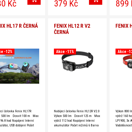
80 Kč
379 Kč
899 
5R-T), HM65R-T V2.0,
všechny rozdíly mezi svítilnami
Značka Feni
R,
na klíče Fenix E01 V2.0,
Kompaktní L
E02R a E03R? Přečtěte
HM23
si srovnávací
IX HL17 R ČERNÁ
FENIX HL12 R V2
FENIX 
ČERNÁ
ce -12%
Akce -11%
Akce -1
ecí čelovka Fenix HL17R
Nabíjecí čelovka Fenix HL12R V2.0
Výkon 800 
n 500 lm Dosvit 100 m Max
Výkon 500 lm Dosvit 125 m Max
výdrž 160 h
 96.8 hod Napájení Interní
výdrž 112 hod Napájení Interní
LP1900, 3x 
látor, USB dobíjení Počet
akumulátor Počet režimů 6 Barva
Vodotěsnost 
ů 9 Barva světla Denní bílá
světla Denní bílá (5500-6500 K),
Barva světla