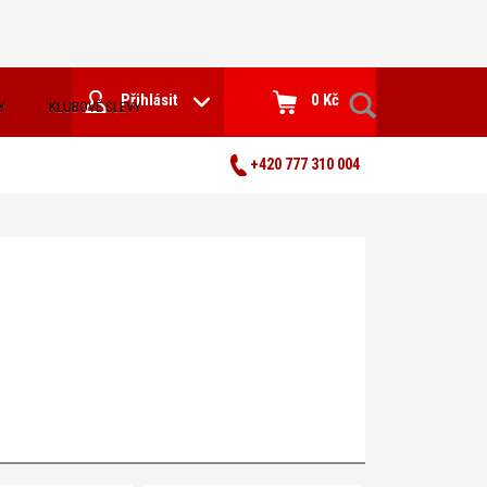
Přihlásit
0 Kč
Y
KLUBOVÉ SLEVY
+420 777 310 004