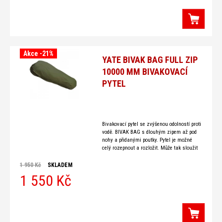
Akce -21%
YATE BIVAK BAG FULL ZIP
10000 MM BIVAKOVACÍ
PYTEL
Bivakovací pytel se zvýšenou odolností proti
vodě. BIVAK BAG s dlouhým zipem až pod
nohy a přidanými poutky. Pytel je možné
celý rozepnout a rozložit. Může tak sloužit
jako plachta na ležení,
1 950 Kč
SKLADEM
1 550 Kč