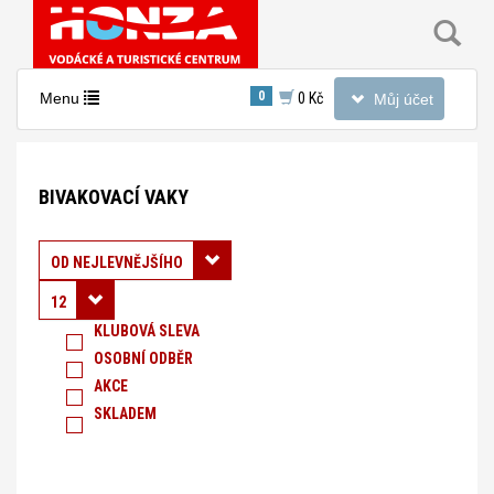
Toggle
0
Toggle
Menu
0 Kč
Můj účet
navigation
navigation
Nacházíte
se
BIVAKOVACÍ VAKY
v
sekci:
Bivakovací
Řadit podle:
OD NEJLEVNĚJŠÍHO
vaky
12
KLUBOVÁ SLEVA
OSOBNÍ ODBĚR
AKCE
SKLADEM