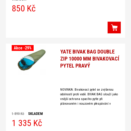
850 Kč
Akce -29%
YATE BIVAK BAG DOUBLE
ZIP 10000 MM BIVAKOVACÍ
PYTEL PRAVÝ
NOVINKA: Bivakovací pytel se zvýšenou
odolností proti vodě. BIVAK BAG slouží jako
vnější ochrana spacího pytle při
plánovaném i nouzovém přespávání v
přírodě. Chrání proti vlhkosti, dešti a špíně,
1 890 Kč
SKLADEM
1 335 Kč