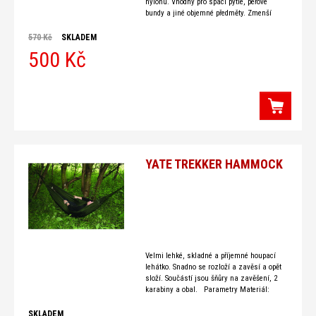
nylonu. Vhodný pro spací pytle, péřové
bundy a jiné objemné předměty. Zmenší
původní velikost až o 2/ 3,
570 Kč
SKLADEM
500 Kč
YATE TREKKER HAMMOCK
Velmi lehké, skladné a příjemné houpací
lehátko. Snadno se rozloží a zavěsí a opět
složí. Součástí jsou šňůry na zavěšení, 2
karabiny a obal. Parametry Materiál:
odolný polyamid (hamaka) splétaný
polyamid
SKLADEM