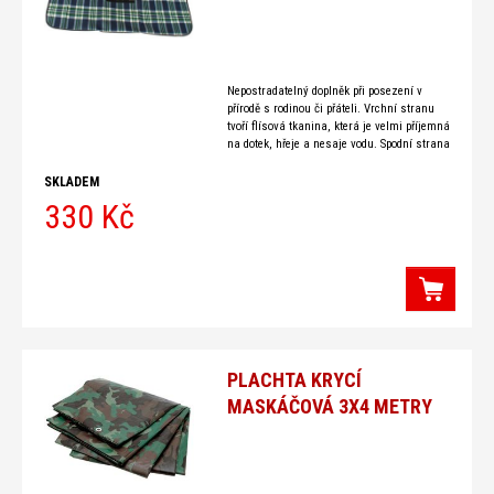
Nepostradatelný doplněk při posezení v
přírodě s rodinou či přáteli. Vrchní stranu
tvoří flísová tkanina, která je velmi příjemná
na dotek, hřeje a nesaje vodu. Spodní strana
je
SKLADEM
330 Kč
PLACHTA KRYCÍ
MASKÁČOVÁ 3X4 METRY