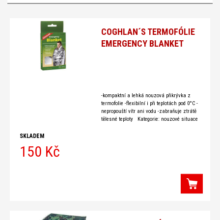
COGHLAN´S TERMOFÓLIE
EMERGENCY BLANKET
-kompaktní a lehká nouzová přikrývka z
termofolie -flexibilní i při teplotách pod 0°C -
nepropouští vítr ani vodu -zabraňuje ztrátě
tělesné teploty Kategorie: nouzové situace
material: polyester s aluminiovou vrstvou
hmotnost: 42, 5 g rozmery: 132 x 210 cm
SKLADEM
150 Kč