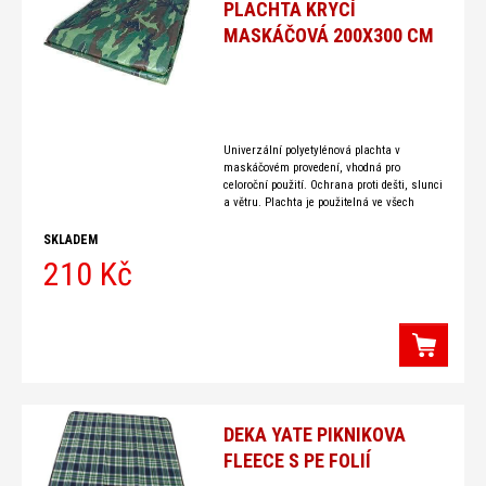
PLACHTA KRYCÍ
MASKÁČOVÁ 200X300 CM
Univerzální polyetylénová plachta v
maskáčovém provedení, vhodná pro
celoroční použití. Ochrana proti dešti, slunci
a větru. Plachta je použitelná ve všech
rekreačních a sportovních odvětvích a při
mnoha dalších
SKLADEM
210 Kč
DEKA YATE PIKNIKOVA
FLEECE S PE FOLIÍ