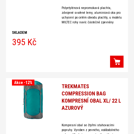
Polyetylénová nepromokavá plachta,
zdvojené svařené lemy, aluminiová oka pro
uchycení po celém obvodu plachty, u modelu
MILTEC rohy navíc částečně zpevněny
plastem. Ochrana proti dešti, slunci
SKLADEM
395 Kč
Akce -12%
TREKMATES
COMPRESSION BAG
KOMPRESNÍ OBAL XL/ 22 L
AZUROVÝ
Kompresní obal se čtyřmi stahovacími
popruhy. Vyroben z pevného, voděodolného