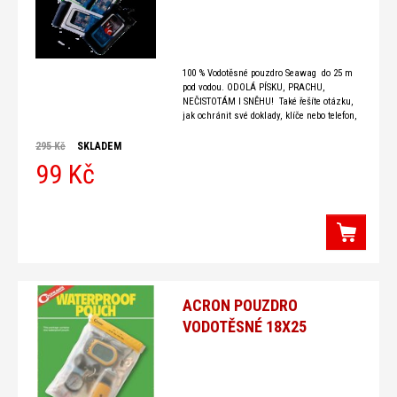
100 % Vodotěsné pouzdro Seawag do 25 m
pod vodou. ODOLÁ PÍSKU, PRACHU,
NEČISTOTÁM I SNĚHU! Také řešíte otázku,
jak ochránit své doklady, klíče nebo telefon,
před prachem,
295 Kč
SKLADEM
99 Kč
ACRON POUZDRO
VODOTĚSNÉ 18X25