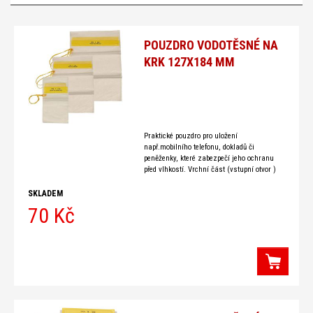
POUZDRO VODOTĚSNÉ NA
KRK 127X184 MM
Praktické pouzdro pro uložení
např.mobilního telefonu, dokladů či
peněženky, které zabezpečí jeho ochranu
před vlhkostí. Vrchní část (vstupní otvor )
pouzdra se po uložení obsahu překryje
manžetou a
SKLADEM
70 Kč