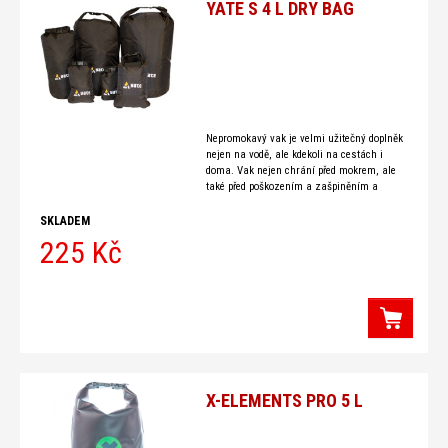
YATE S 4 L DRY BAG
Nepromokavý vak je velmi užitečný doplněk
nejen na vodě, ale kdekoli na cestách i
doma. Vak nejen chrání před mokrem, ale
také před poškozením a zašpiněním a
snižuje
SKLADEM
225 Kč
X-ELEMENTS PRO 5 L