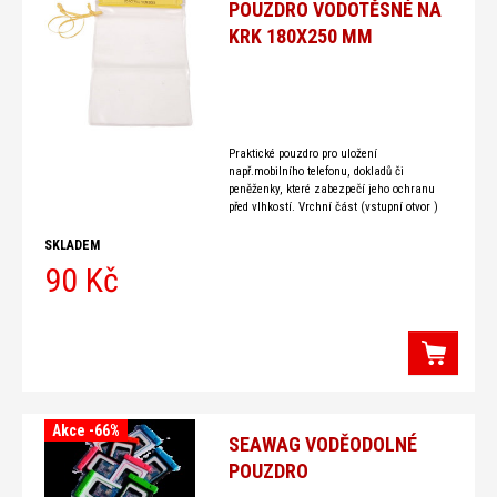
POUZDRO VODOTĚSNÉ NA
KRK 180X250 MM
Praktické pouzdro pro uložení
např.mobilního telefonu, dokladů či
peněženky, které zabezpečí jeho ochranu
před vlhkostí. Vrchní část (vstupní otvor )
pouzdra se po uložení obsahu překryje
manžetou a
SKLADEM
90 Kč
Akce -66%
SEAWAG VODĚODOLNÉ
POUZDRO