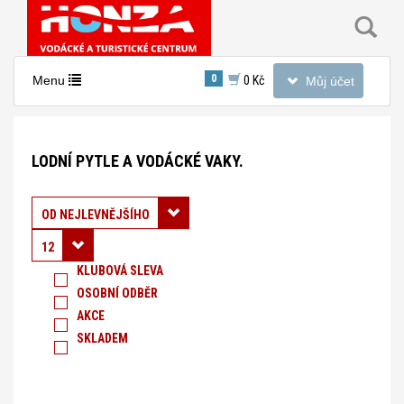
Toggle
0
Toggle
Menu
0 Kč
Můj účet
navigation
navigation
Nacházíte
se
LODNÍ PYTLE A VODÁCKÉ VAKY.
v
sekci:
Lodní
Řadit podle:
OD NEJLEVNĚJŠÍHO
pytle
12
a
KLUBOVÁ SLEVA
OSOBNÍ ODBĚR
vodácké
AKCE
vaky.
SKLADEM