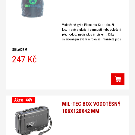
Vodotěsné pytle Elements Gear slouží
k ochraně a uložení cenností nebo oblečení
před vodou, nečistotou či pískem. Díky
svařovaným švům a rolovací manžetě jsou
lodní pytle Elements Gear vodotěsné i při
případném rychlém ponoření. Ideální
SKLADEM
247 Kč
Akce -44%
MIL-TEC BOX VODOTĚSNÝ
186X120X42 MM