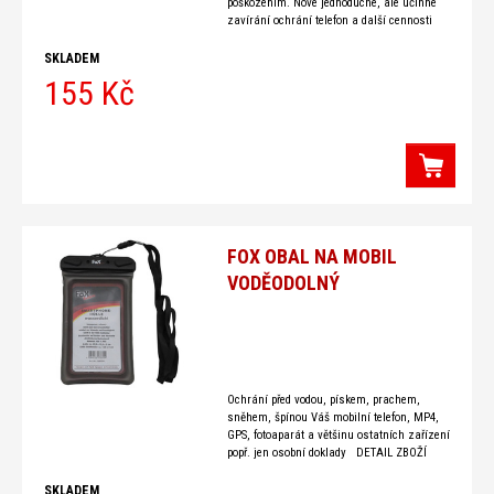
poškozením. Nové jednoduché, ale účinné
zavírání ochrání telefon a další cennosti
před namočením, ztrátou nebo poškozením.
Pouzdro má svařované
SKLADEM
155 Kč
FOX OBAL NA MOBIL
VODĚODOLNÝ
Ochrání před vodou, pískem, prachem,
sněhem, špínou Váš mobilní telefon, MP4,
GPS, fotoaparát a většinu ostatních zařízení
popř. jen osobní doklady DETAIL ZBOŽÍ
Ochraňte svůj
SKLADEM