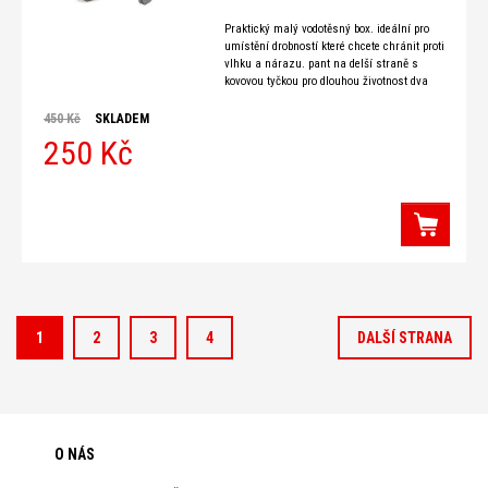
Praktický malý vodotěsný box. ideální pro
umístění drobností které chcete chránit proti
vlhku a nárazu. pant na delší straně s
kovovou tyčkou pro dlouhou životnost dva
uzávěry těsnění na obou stranách zajistí
vinikající
450 Kč
SKLADEM
250 Kč
1
2
3
4
DALŠÍ STRANA
O NÁS