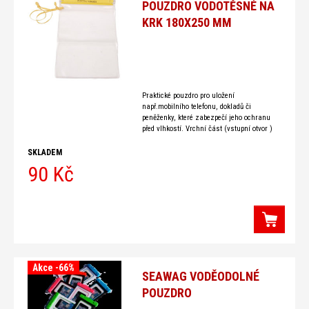
POUZDRO VODOTĚSNÉ NA
KRK 180X250 MM
Praktické pouzdro pro uložení
např.mobilního telefonu, dokladů či
peněženky, které zabezpečí jeho ochranu
před vlhkostí. Vrchní část (vstupní otvor )
pouzdra se po uložení obsahu překryje
manžetou a
SKLADEM
90 Kč
Akce -66%
SEAWAG VODĚODOLNÉ
POUZDRO