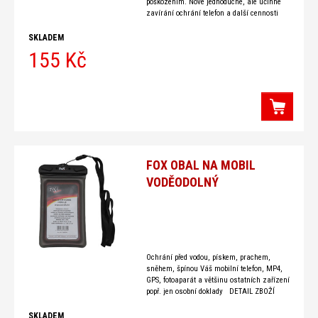
poškozením. Nové jednoduché, ale účinné
zavírání ochrání telefon a další cennosti
před namočením, ztrátou nebo poškozením.
Pouzdro má svařované
SKLADEM
155 Kč
FOX OBAL NA MOBIL
VODĚODOLNÝ
Ochrání před vodou, pískem, prachem,
sněhem, špínou Váš mobilní telefon, MP4,
GPS, fotoaparát a většinu ostatních zařízení
popř. jen osobní doklady DETAIL ZBOŽÍ
Ochraňte svůj
SKLADEM