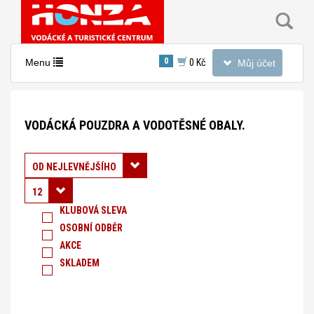
Toggle
0
Toggle
Menu
0 Kč
Můj účet
navigation
navigation
Nacházíte
se
VODÁCKÁ POUZDRA A VODOTĚSNÉ OBALY.
v
sekci:
Vodácká
Řadit podle:
OD NEJLEVNĚJŠÍHO
pouzdra
12
a
KLUBOVÁ SLEVA
OSOBNÍ ODBĚR
vodotěsné
AKCE
obaly.
SKLADEM