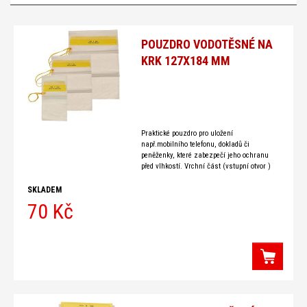
POUZDRO VODOTĚSNÉ NA
KRK 127X184 MM
Praktické pouzdro pro uložení
např.mobilního telefonu, dokladů či
peněženky, které zabezpečí jeho ochranu
před vlhkostí. Vrchní část (vstupní otvor )
pouzdra se po uložení obsahu překryje
manžetou a
SKLADEM
70 Kč