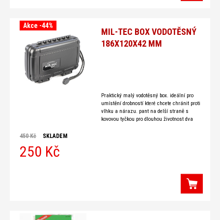
Akce -44%
MIL-TEC BOX VODOTĚSNÝ
186X120X42 MM
Praktický malý vodotěsný box. ideální pro
umístění drobností které chcete chránit proti
vlhku a nárazu. pant na delší straně s
kovovou tyčkou pro dlouhou životnost dva
uzávěry těsnění na obou stranách zajistí
vinikající
450 Kč
SKLADEM
250 Kč