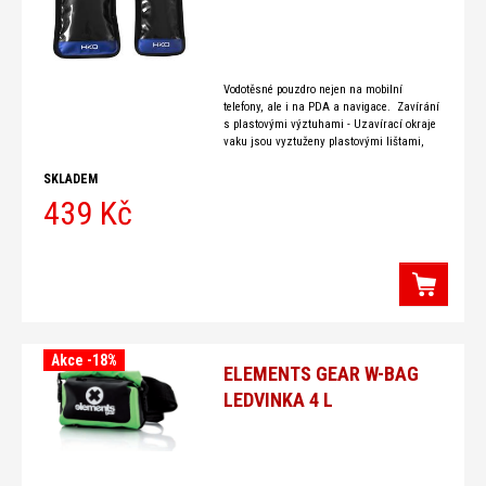
Vodotěsné pouzdro nejen na mobilní
telefony, ale i na PDA a navigace. Zavírání
s plastovými výztuhami - Uzavírací okraje
vaku jsou vyztuženy plastovými lištami,
které slouží ke zpevnění okrajů a snažšímu
SKLADEM
439 Kč
Akce -18%
ELEMENTS GEAR W-BAG
LEDVINKA 4 L