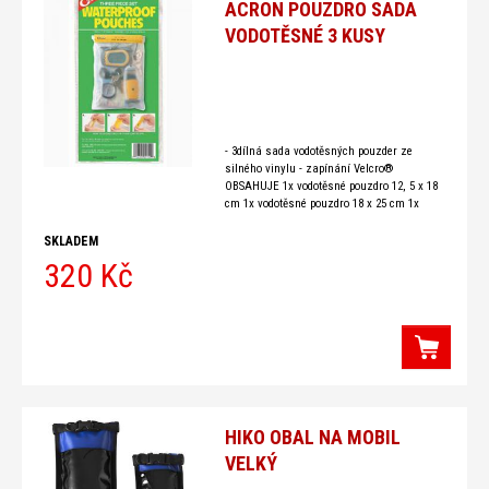
ACRON POUZDRO SADA
VODOTĚSNÉ 3 KUSY
- 3dílná sada vodotěsných pouzder ze
silného vinylu - zapínání Velcro®
OBSAHUJE 1x vodotěsné pouzdro 12, 5 x 18
cm 1x vodotěsné pouzdro 18 x 25 cm 1x
vodotěsné pouzdro 27 x 34 cm
SKLADEM
320 Kč
HIKO OBAL NA MOBIL
VELKÝ