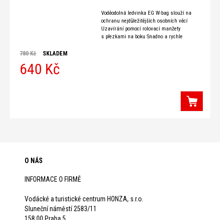
Voděodolná ledvinka EG W-bag slouží na
ochranu nejdůležitějších osobních věcí
Uzavírání pomocí rolovací manžety
s přezkami na boku Snadno a rychle
přístupná vnější kapsa s voděodolným
zipem (zajistí vodotěsnost i při nenadálém
780 Kč
SKLADEM
a rychlém potopení) Prodyšná vycpávka na
640 Kč
O NÁS
INFORMACE O FIRMĚ
Vodácké a turistické centrum HONZA, s.r.o.
Sluneční náměstí 2583/11
158 00 Praha 5