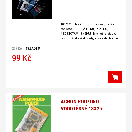
100 % Vodotěsné pouzdro Seawag do 25 m
pod vodou. ODOLÁ PÍSKU, PRACHU,
NEČISTOTÁM I SNĚHU! Také řešíte otázku,
jak ochránit své doklady, klíče nebo telefon,
před prachem,
295 Kč
SKLADEM
99 Kč
ACRON POUZDRO
VODOTĚSNÉ 18X25