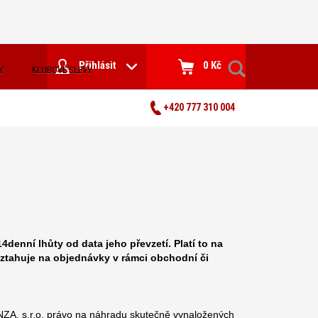
Přihlásit
0 Kč
Y
KLUBOVÉ SLEVY
+420 777 310 004
enní lhůty od data jeho převzetí. Platí to na
ztahuje na objednávky v rámci obchodní či
ZA, s.r.o. právo na náhradu skutečně vynaložených