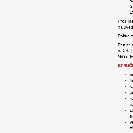
V
S
1
Prosíme
na uved
Pokud z
Peníze 
než doj
Náklady
STRUČ
o
l
k
o
r
n
z
s
v
z