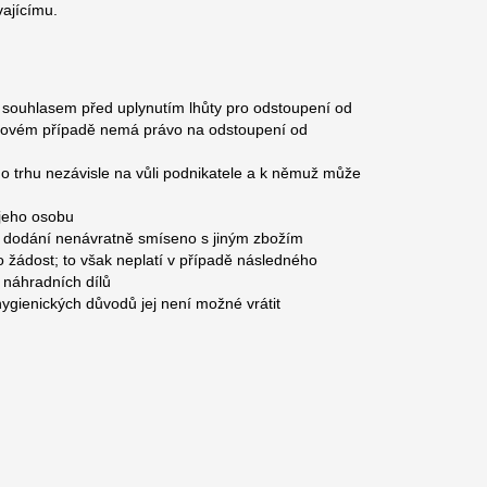
ajícímu.
m souhlasem před uplynutím lhůty pro odstoupení od
 takovém případě nemá právo na odstoupení od
ho trhu nezávisle na vůli podnikatele a k němuž může
 jeho osobu
 po dodání nenávratně smíseno s jiným zbožím
žádost; to však neplatí v případě následného
 náhradních dílů
hygienických důvodů jej není možné vrátit