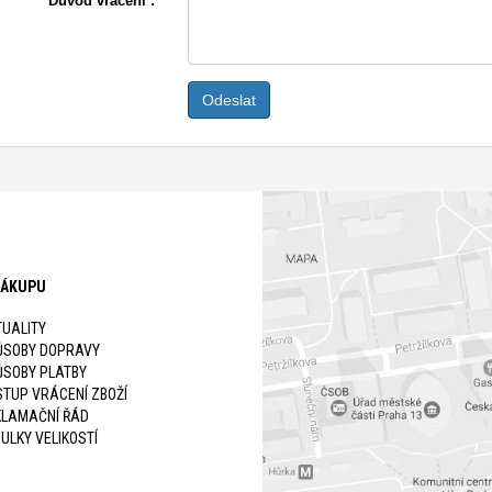
Důvod vrácení :
NÁKUPU
UALITY
ŮSOBY DOPRAVY
ŮSOBY PLATBY
TUP VRÁCENÍ ZBOŽÍ
KLAMAČNÍ ŘÁD
ULKY VELIKOSTÍ