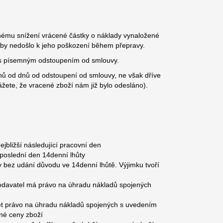
ému snížení vrácené částky o náklady vynaložené
aby nedošlo k jeho poškození během přepravy.
ní s písemným odstoupením od smlouvy.
dnů od dnů od odstoupení od smlouvy, ne však dříve
žete, že vracené zboží nám již bylo odesláno).
ejbližší následující pracovní den
 poslední den 14denní lhůty
 bez udání důvodu ve 14denní lhůtě. Výjimku tvoří
dodavatel má právo na úhradu nákladů spojených
opět právo na úhradu nákladů spojených s uvedením
lné ceny zboží