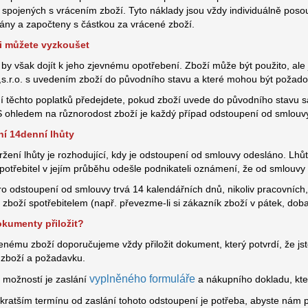
 spojených s vrácením zboží. Tyto náklady jsou vždy individuálně poso
ány a započteny s částkou za vrácené zboží.
i můžete vyzkoušet
by však dojít k jeho zjevnému opotřebení. Zboží může být použito, ale 
.r.o. s uvedením zboží do původního stavu a které mohou být požado
í těchto poplatků předejdete, pokud zboží uvede do původního stavu s
S ohledem na různorodost zboží je každý případ odstoupení od smlouvy
í 14denní lhůty
ržení lhůty je rozhodující, kdy je odstoupení od smlouvy odesláno. Lh
potřebitel v jejím průběhu odešle podnikateli oznámení, že od smlouvy
ro odstoupení od smlouvy trvá 14 kalendářních dnů, nikoliv pracovních,
 zboží spotřebitelem (např. převezme-li si zákazník zboží v pátek, dob
kumenty přiložit?
enému zboží doporučujeme vždy přiložit dokument, který potvrdí, že jste
zboží a požadavku.
vyplněného formuláře
í možností je zaslání
a nákupního dokladu, který
jkratším termínu od zaslání tohoto odstoupení je potřeba, abyste nám 