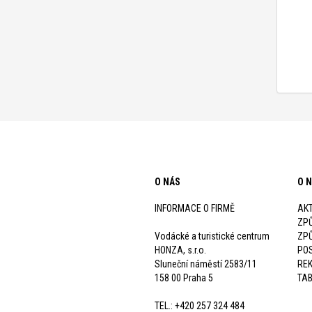
O NÁS
O 
INFORMACE O FIRMĚ
AKT
ZP
Vodácké a turistické centrum
ZP
HONZA, s.r.o.
POS
Sluneční náměstí 2583/11
RE
158 00 Praha 5
TAB
TEL.: +420 257 324 484