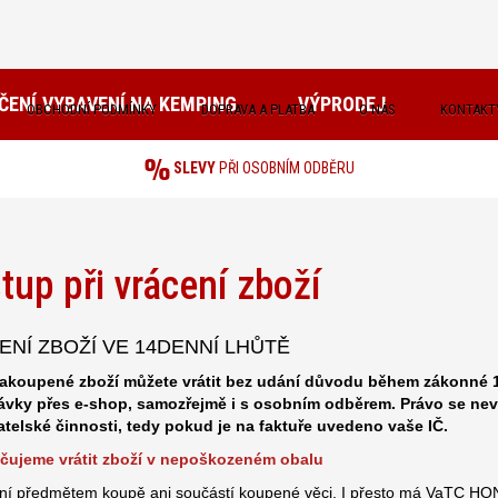
ČENÍ
VYBAVENÍ NA KEMPING
VÝPRODEJ
OBCHODNÍ PODMÍNKY
DOPRAVA A PLATBA
O NÁS
KONTAKT
SLEVY
PŘI OSOBNÍM ODBĚRU
tup při vrácení zboží
ENÍ ZBOŽÍ VE 14DENNÍ LHŮTĚ
akoupené zboží můžete vrátit bez udání důvodu během zákonné 14d
vky přes e-shop, samozřejmě i s osobním odběrem. Právo se nev
telské činnosti, tedy pokud je na faktuře uvedeno vaše IČ.
čujeme vrátit zboží v nepoškozeném obalu
ní předmětem koupě ani součástí koupené věci. I přesto má VaTC HON