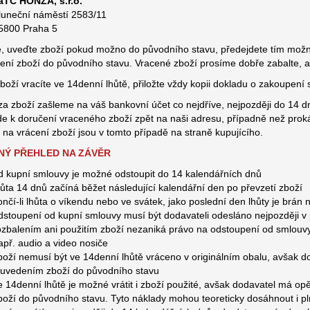
aTC HONZA, s.r.o.
luneční náměstí 2583/11
5800 Praha 5
, uveďte zboží pokud možno do původního stavu, předejdete tím možn
ení zboží do původního stavu. Vracené zboží prosíme dobře zabalte, 
boží vracíte ve 14denní lhůtě, přiložte vždy kopii dokladu o zakoupe
za zboží zašleme na váš bankovní účet co nejdříve, nejpozději do 14 
de k doručení vraceného zboží zpět na naši adresu, případně než proká
 na vrácení zboží jsou v tomto případě na straně kupujícího.
NÝ PŘEHLED NA ZÁVĚR
d kupní smlouvy je možné odstoupit do 14 kalendářních dnů
hůta 14 dnů začíná běžet následující kalendářní den po převzetí zboží
ončí-li lhůta o víkendu nebo ve svátek, jako poslední den lhůty je brán n
dstoupení od kupní smlouvy musí být dodavateli odesláno nejpozději v
ozbalením ani použitím zboží nezaniká právo na odstoupení od smlouvy
apř. audio a video nosiče
boží nemusí být ve 14denní lhůtě vráceno v originálním obalu, avšak 
 uvedením zboží do původního stavu
e 14denní lhůtě je možné vrátit i zboží použité, avšak dodavatel má 
boží do původního stavu. Tyto náklady mohou teoreticky dosáhnout i p