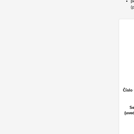
p
(
Číslo
Se
(uveď