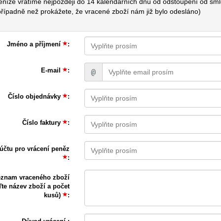
eníze vrátíme nejpozději do 14 kalendářních dnů od odstoupení od sml
případně než prokážete, že vracené zboží nám již bylo odesláno)
Jméno a příjmení
:
E-mail
:
@
Číslo objednávky
:
Číslo faktury
:
 účtu pro vrácení peněz
:
znam vraceného zboží
te název zboží a počet
kusů)
: