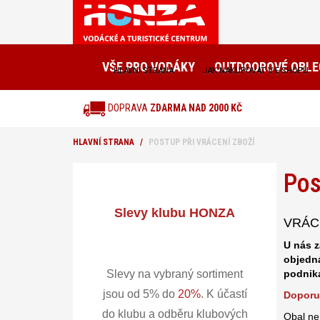
VŠE PRO VODÁKY
OUTDOOROVÉ OBLE
HLAVNÍ STRANA
JAK NAKUPOVAT V E-SHOPU
DOPRAVA
ZDARMA NAD 2000 KČ
HLAVNÍ STRANA
POSTUP PŘI VRÁCENÍ ZBOŽÍ
Pos
Slevy klubu HONZA
VRÁC
U nás z
objedná
Slevy na vybraný sortiment
podnika
jsou od 5% do
20%
.
K účastí
Doporu
do klubu a odběru klubových
Obal ne