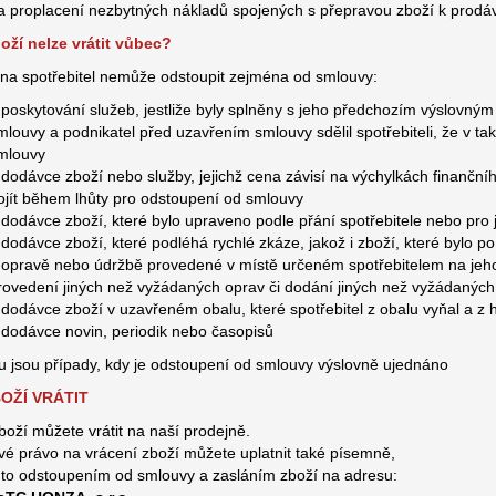
a proplacení nezbytných nákladů spojených s přepravou zboží k prodáv
oží nelze vrátit vůbec?
na spotřebitel nemůže odstoupit zejména od smlouvy:
 poskytování služeb, jestliže byly splněny s jeho předchozím výslovný
mlouvy a podnikatel před uzavřením smlouvy sdělil spotřebiteli, že v
mlouvy
 dodávce zboží nebo služby, jejichž cena závisí na výchylkách finanční
ojít během lhůty pro odstoupení od smlouvy
 dodávce zboží, které bylo upraveno podle přání spotřebitele nebo pro
 dodávce zboží, které podléhá rychlé zkáze, jakož i zboží, které bylo
 opravě nebo údržbě provedené v místě určeném spotřebitelem na jeho 
rovedení jiných než vyžádaných oprav či dodání jiných než vyžádaných
 dodávce zboží v uzavřeném obalu, které spotřebitel z obalu vyňal a z 
 dodávce novin, periodik nebo časopisů
u jsou případy, kdy je odstoupení od smlouvy výslovně ujednáno
OŽÍ VRÁTIT
boží můžete vrátit na naší prodejně.
vé právo na vrácení zboží můžete uplatnit také písemně,
 to odstoupením od smlouvy a zasláním zboží na adresu: