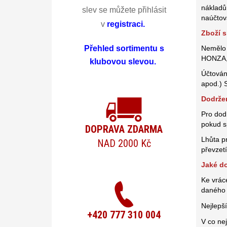
nákladů
slev se můžete přihlásit
naúčtov
v
registraci
.
Zboží s
Přehled sortimentu s
Nemělo 
HONZA,s
klubovou slevou.
Účtován
apod.) 
Dodržen
Pro dod
pokud s
DOPRAVA ZDARMA
Lhůta p
NAD 2000 Kč
převzetí
Jaké do
Ke vrác
daného 
Nejlepš
+420 777 310 004
V co ne