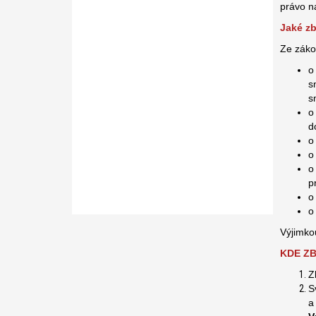
právo n
Jaké zb
Ze záko
o
s
s
o
d
o
o
o
p
o
o
Výjimko
KDE ZB
Z
S
a