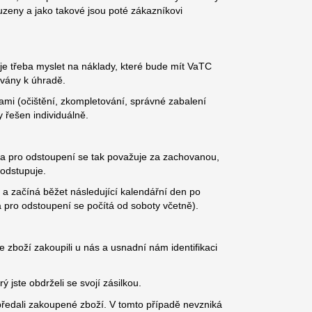
uzeny a jako takové jsou poté zákazníkovi
je třeba myslet na náklady, které bude mít VaTC
vány k úhradě.
ami (očištění, zkompletování, správné zabalení
 řešen individuálně.
ůta pro odstoupení se tak považuje za zachovanou,
 odstupuje.
 a začíná běžet následující kalendářní den po
a pro odstoupení se počítá od soboty včetně).
 zboží zakoupili u nás a usnadní nám identifikaci
 jste obdrželi se svojí zásilkou.
předali zakoupené zboží. V tomto případě nevzniká