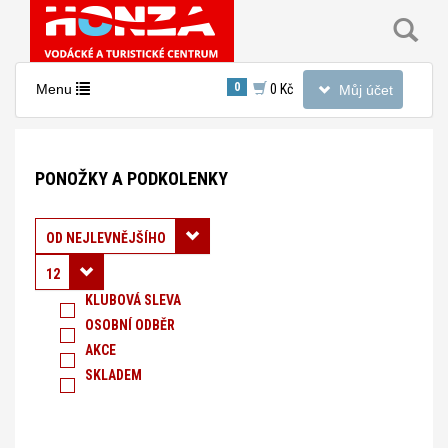
Toggle
0
Toggle
Menu
0 Kč
Můj účet
navigation
navigation
Nacházíte
se
PONOŽKY A PODKOLENKY
v
sekci:
Oblečení
Řadit podle:
OD NEJLEVNĚJŠÍHO
-
12
Ponožky,
KLUBOVÁ SLEVA
OSOBNÍ ODBĚR
čepice
AKCE
a
SKLADEM
rukavice.