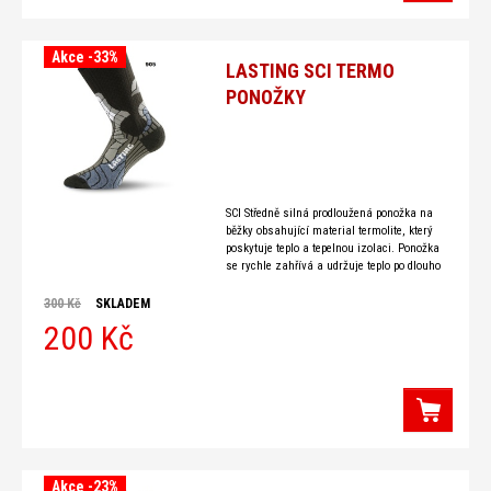
Akce -33%
LASTING SCI TERMO
PONOŽKY
SCI Středně silná prodloužená ponožka na
běžky obsahující material termolite, který
poskytuje teplo a tepelnou izolaci. Ponožka
se rychle zahřívá a udržuje teplo po dlouho
dobu během nošení díky
300 Kč
SKLADEM
200 Kč
Akce -23%