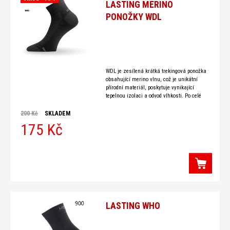
LASTING MERINO
PONOŽKY WDL
WDL je zesílená krátká trekingová ponožka
obsahující merino vlnu, což je unikátní
přírodní materiál, poskytuje vynikající
tepelnou izolaci a odvod vlhkosti. Po celé
oblasti nártu je síťovaná plocha,
200 Kč
SKLADEM
175 Kč
LASTING WHO