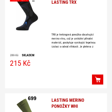
LASTING TRX
TRX je trekingová ponožka obsahující
merino vlnu, což je unikátní přírodní
materiál, poskytuje vynikající tepelnou
izolaci a odvod vlhkosti. Je pletena z
jednorstvého hladkého úpletu. Síťované
plochy,
280 Kč
SKLADEM
215 Kč
LASTING MERINO
PONOŽKY WHI