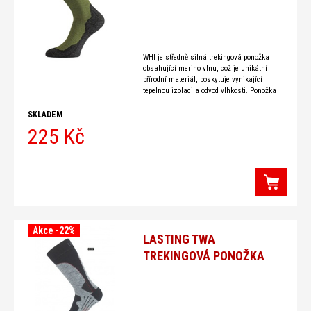
WHI je středně silná trekingová ponožka
obsahující merino vlnu, což je unikátní
přírodní materiál, poskytuje vynikající
tepelnou izolaci a odvod vlhkosti. Ponožka
je pletena z dvouvrstvého hladkého úpletu.
SKLADEM
225 Kč
Akce -22%
LASTING TWA
TREKINGOVÁ PONOŽKA