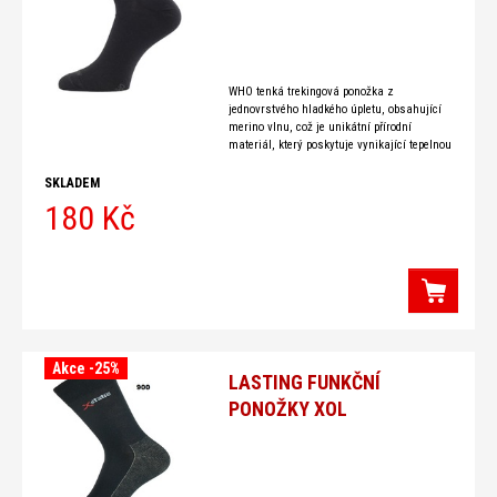
WHO tenká trekingová ponožka z
jednovrstvého hladkého úpletu, obsahující
merino vlnu, což je unikátní přírodní
materiál, který poskytuje vynikající tepelnou
izolaci a odvod vlhkosti. Patu a špičku tvoří
SKLADEM
180 Kč
Akce -25%
LASTING FUNKČNÍ
PONOŽKY XOL