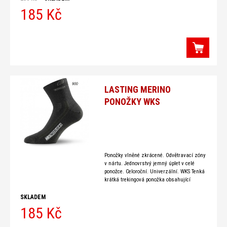
185 Kč
LASTING MERINO
PONOŽKY WKS
Ponožky vlněné zkrácené. Odvětravací zóny
v nártu. Jednovrstvý jemný úplet v celé
ponožce. Celoroční. Univerzální. WKS Tenká
krátká trekingová ponožka obsahující
merino vlnu, což je unikátní přírodní
materiál, který
SKLADEM
185 Kč