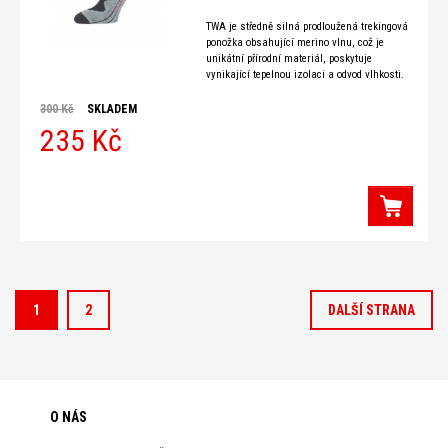
TWA je středně silná prodloužená trekingová
ponožka obsahující merino vlnu, což je
unikátní přírodní materiál, poskytuje
vynikající tepelnou izolaci a odvod vlhkosti.
Ponožka je pletena z dvouvrstvého hladkého
300 Kč
SKLADEM
235 Kč
1
2
DALŠÍ STRANA
O NÁS