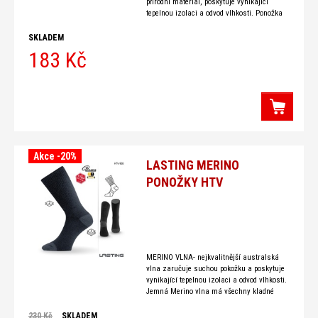
přírodní materiál, poskytuje vynikající
tepelnou izolaci a odvod vlhkosti. Ponožka
je pletena z jednovrstvého hladkého úpletu v
SKLADEM
183 Kč
Akce -20%
LASTING MERINO
PONOŽKY HTV
MERINO VLNA- nejkvalitnější australská
vlna zaručuje suchou pokožku a poskytuje
vynikající tepelnou izolaci a odvod vlhkosti.
Jemná Merino vlna má všechny kladné
vlastnosti vlny jako schopnost odvodu
vlhkosti, rychlou
230 Kč
SKLADEM