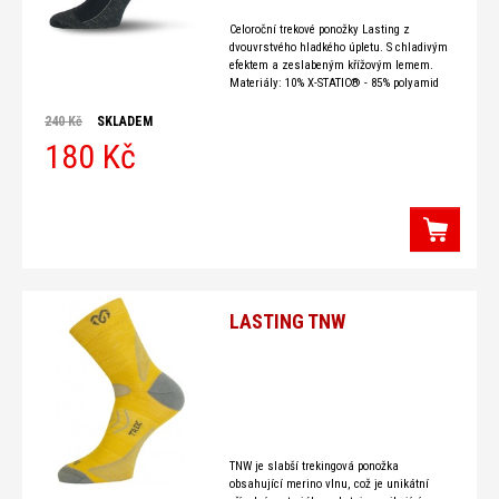
Celoroční trekové ponožky Lasting z
dvouvrstvého hladkého úpletu. S chladivým
efektem a zeslabeným křížovým lemem.
Materiály: 10% X-STATIC® - 85% polyamid
15% stříbro 70% COOLMAX® - 100%
tvarovaný polyester 13% POLYAMIDE 7%
240 Kč
SKLADEM
LYCRA Jak porozumět základnímu složení
180 Kč
ponožek? S 34 -
LASTING TNW
TNW je slabší trekingová ponožka
obsahující merino vlnu, což je unikátní