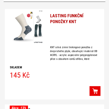
-
Ponožky
LASTING FUNKČNÍ
a
PONOŽKY KNT
podkolenky
KNT silná zimní trekingová ponožka z
dvojvrstvého plyše, obsahující materiál BB
ACRYL - acrylic aspeciální polypropylenové
příze s obsahem iontů stříbra, které
zpomalují růst bakterií a plísní, potlačuje
SKLADEM
145 Kč
Akce -13%