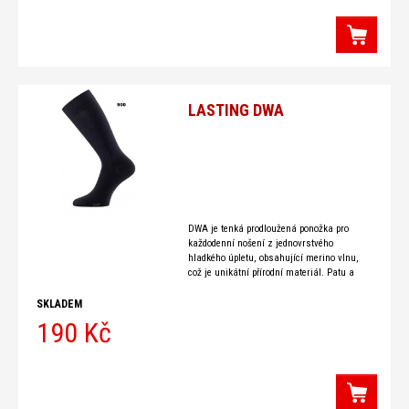
LASTING DWA
DWA je tenká prodloužená ponožka pro
každodenní nošení z jednovrstvého
hladkého úpletu, obsahující merino vlnu,
což je unikátní přírodní materiál. Patu a
špičku tvoří dvouvrstvý hladký úplet,
SKLADEM
190 Kč