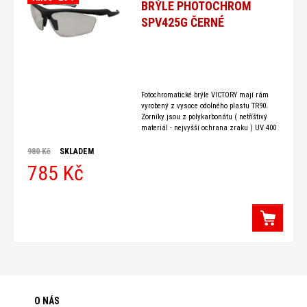
BRÝLE PHOTOCHROM
SPV425G ČERNÉ
Fotochromatické brýle VICTORY mají rám
vyrobený z vysoce odolného plastu TR90.
Zorníky jsou z polykarbonátu ( netříštivý
materiál - nejvyšší ochrana zraku ) UV 400
nm. Nastavitelné nosníky. Cat. 1
980 Kč
SKLADEM
785 Kč
O NÁS