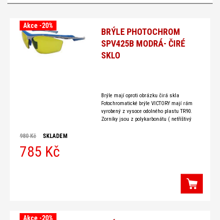
Akce -20%
BRÝLE PHOTOCHROM
SPV425B MODRÁ- ČIRÉ
SKLO
Brýle mají oproti obrázku čirá skla
Fotochromatické brýle VICTORY mají rám
vyrobený z vysoce odolného plastu TR90.
Zorníky jsou z polykarbonátu ( netříštivý
materiál - nejvyšší ochrana zraku ) UV 400
980 Kč
SKLADEM
785 Kč
Akce -20%