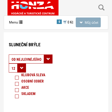
Toggle
0
Toggle
Menu
0 Kč
Můj účet
navigation
navigation
Nacházíte
se
SLUNEČNÍ BRÝLE
v
sekci:
Sluneční
Řadit podle:
OD NEJLEVNĚJŠÍHO
brýle
12
KLUBOVÁ SLEVA
OSOBNÍ ODBĚR
AKCE
SKLADEM