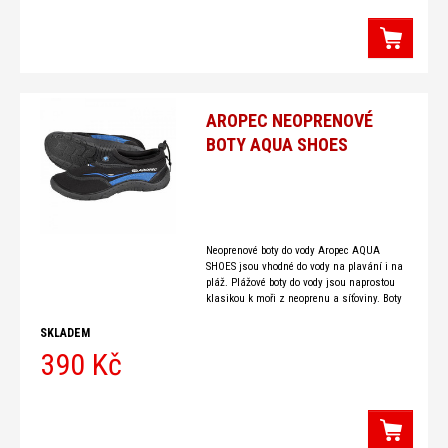
AROPEC NEOPRENOVÉ
BOTY AQUA SHOES
Neoprenové boty do vody Aropec AQUA
SHOES jsou vhodné do vody na plavání i na
pláž. Plážové boty do vody jsou naprostou
klasikou k moři z neoprenu a síťoviny. Boty
z neoprenu do
SKLADEM
390 Kč