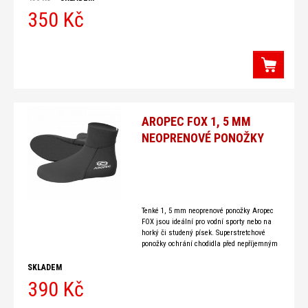
350 Kč
AROPEC FOX 1, 5 MM
NEOPRENOVÉ PONOŽKY
Tenké 1, 5 mm neoprenové ponožky Aropec
FOX jsou ideální pro vodní sporty nebo na
horký či studený písek. Superstretchové
ponožky ochrání chodidla před nepříjemným
pálením či studením. Ponožky z neoprenu
mají
SKLADEM
390 Kč