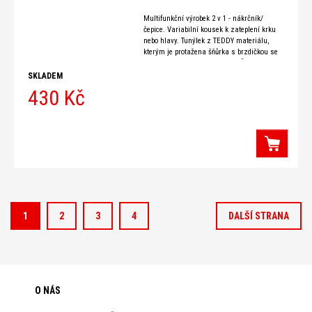
Multifunkční výrobek 2 v 1 - nákrčník/
čepice. Variabilní kousek k zateplení krku
nebo hlavy. Tunýlek z TEDDY materiálu,
kterým je protažena šňůrka s brzdičkou se
dá stáhnout na jedné straně - ČEPICE,
SKLADEM
430 Kč
1
2
3
4
DALŠÍ STRANA
O NÁS