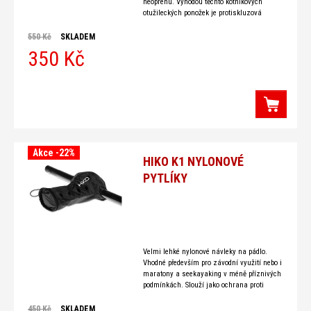
neoprenu. Výhodou těchto kotníkových
otužileckých ponožek je protiskluzová
celopodrážka. Díky 3 mm neoprenu vás
ponožky nebudou nijak omezovat v pohybu.
550 Kč
SKLADEM
Protiskluzová
350 Kč
Akce -22%
HIKO K1 NYLONOVÉ
PYTLÍKY
Velmi lehké nylonové návleky na pádlo.
Vhodné především pro závodní využití nebo i
maratony a seekayaking v méně příznivých
podmínkách. Slouží jako ochrana proti
větru, vlhkosti a zimě. Střihově jsou
konstruovány do
450 Kč
SKLADEM