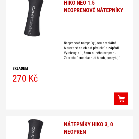
HIKO NEO 1.5
NEOPRENOVÉ NÁTEPNÍKY
Neoprenové nátepníky jsou speciálně
tvarované na oblast předloktí a zápěstí.
Vyrobeny z 1, 5mm silného neoprenu.
Zabraňují prochladnutí šlach, poskytují
tepelný komfort a zabraňují vodě, aby se
dostala do bundy. Doplňek
SKLADEM
270 Kč
NÁTEPNÍKY HIKO 3, 0
NEOPREN