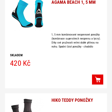
AGAMA BEACH 1, 5 MM
1, 5 mm kombinované neoprenové ponožky
(kombinace superstrech neoprenu a lycry).
Díky své pružnosti velmi dobře přilnou na
nohu. Spodní část ponožky - chodidlo
vyrobeno z odolnějšího neoprenu proti
prodření. Tyto neoprenové ponožky
SKLADEM
420 Kč
HIKO TEDDY PONOŽKY