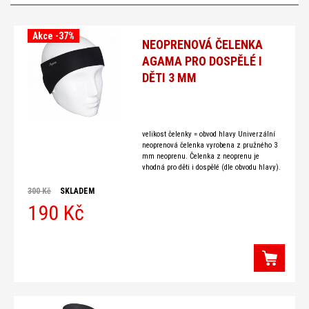
Akce -37%
NEOPRENOVÁ ČELENKA
AGAMA PRO DOSPĚLÉ I
DĚTI 3 MM
velikost čelenky = obvod hlavy Univerzální
neoprenová čelenka vyrobena z pružného 3
mm neoprenu. Čelenka z neoprenu je
vhodná pro děti i dospělé (dle obvodu hlavy).
Neoprenová čelenka pro veškeré aktivity ve
vodě,
300 Kč
SKLADEM
190 Kč