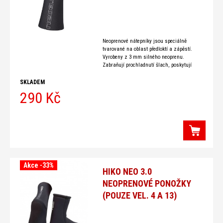
Neoprenové nátepníky jsou speciálně
tvarované na oblast předloktí a zápěstí.
Vyrobeny z 3 mm silného neoprenu.
Zabraňují prochladnutí šlach, poskytují
tepelný komfort a zabraňují vodě aby se
dostala do bundy. Doplňek vhodný
SKLADEM
290 Kč
Akce -33%
HIKO NEO 3.0
NEOPRENOVÉ PONOŽKY
(POUZE VEL. 4 A 13)