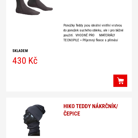
Ponožky Teddy jsou ideální vnitřní vrstvou
do ponožek suchého obleku, ale i pro běžné
použití. VHODNÉ PRO MATERIÁLY
TECNOPILE = Příjemný fleece s příměsí
Teflonu. Zajišťuje vysokou tepelnou izolaci a
zároveň splňuje požadavky na váhu.
SKLADEM
430 Kč
HIKO TEDDY NÁKRČNÍK/
ČEPICE