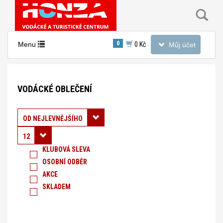
Toggle
0
Toggle
Menu
0 Kč
Můj účet
navigation
navigation
Nacházíte
se
VODÁCKÉ OBLEČENÍ
v
sekci:
Vodácké
Řadit podle:
OD NEJLEVNĚJŠÍHO
oblečení
12
KLUBOVÁ SLEVA
OSOBNÍ ODBĚR
AKCE
SKLADEM