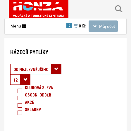
Toggle
0
Toggle
Menu
0 Kč
Můj účet
navigation
navigation
Nacházíte
se
HÁZECÍÍ PYTLÍKY
v
sekci:
Házecíí
Řadit podle:
OD NEJLEVNĚJŠÍHO
pytlíky
12
KLUBOVÁ SLEVA
OSOBNÍ ODBĚR
AKCE
SKLADEM