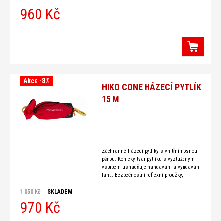
960 Kč
Akce -8%
HIKO CONE HÁZECÍ PYTLÍK
15 M
Záchranné házecí pytlíky s vnitřní nosnou
pěnou. Kónický tvar pytlíku s vyztuženým
vstupem usnadňuje nandavání a vyndavání
lana. Bezpečnostní reflexní proužky,
plovoucí lano o průměru 8 mm s nosností
1 050 Kč
SKLADEM
970 Kč