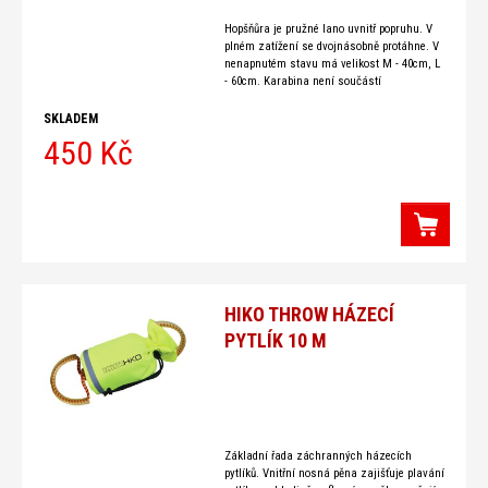
Hopšňůra je pružné lano uvnitř popruhu. V
plném zatížení se dvojnásobně protáhne. V
nenapnutém stavu má velikost M - 40cm, L
- 60cm. Karabina není součástí
hopšňůry! Hopšňůra je určená
SKLADEM
450 Kč
HIKO THROW HÁZECÍ
PYTLÍK 10 M
Základní řada záchranných házecích
pytlíků. Vnitřní nosná pěna zajišťuje plavání