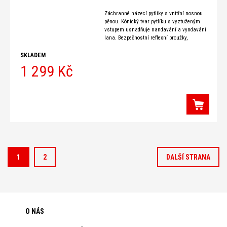
Záchranné házecí pytlíky s vnitřní nosnou
pěnou. Kónický tvar pytlíku s vyztuženým
vstupem usnadňuje nandavání a vyndavání
lana. Bezpečnostní reflexní proužky,
plovoucí lano o průměru 10mm s nosností
v tahu
SKLADEM
1 299 Kč
1
2
DALŠÍ STRANA
O NÁS