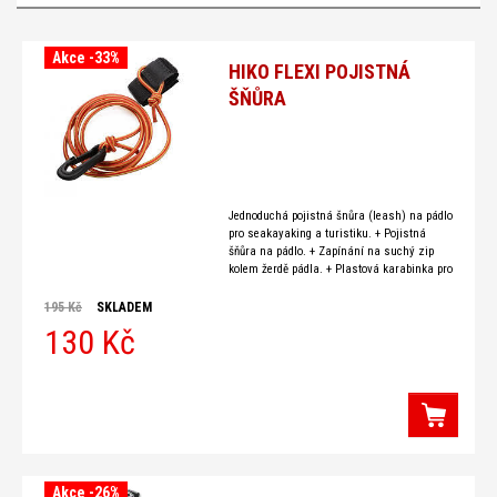
Akce -33%
HIKO FLEXI POJISTNÁ
ŠŇŮRA
Jednoduchá pojistná šnůra (leash) na pádlo
pro seakayaking a turistiku. + Pojistná
šňůra na pádlo. + Zapínání na suchý zip
kolem žerdě pádla. + Plastová karabinka pro
upevnění na kajak nebo vestu.
195 Kč
SKLADEM
130 Kč
Akce -26%