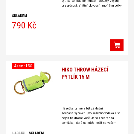
pytlíku po hladině, reflexní proužky zvyšují
bezpečnost. Vnitřní plovoucí lano 10 m délky
o průměru 8 mm s nosností v tahu
SKLADEM
790 Kč
Akce -13%
HIKO THROW HÁZECÍ
PYTLÍK 15 M
Házečka by měla být základní
součástí vybavení pro každého vodáka a to
nejen na divoké vodě. Je to záchranná
pomůcka, která se může hodit na vašem
vodáckém výletu nejen Vám,
1 100 Kč
SKLADEM