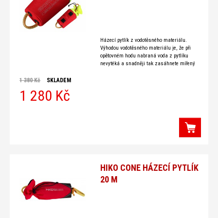
Házecí pytlík z vodotěsného materiálu.
Výhodou vodotěsného materiálu je, že při
opětovném hodu nabraná voda z pytlíku
nevytéká a snadněji tak zasáhnete mířený
cíl. Kónický střih zajišťuje snadnou
manipulaci s lanem,
1 380 Kč
SKLADEM
1 280 Kč
HIKO CONE HÁZECÍ PYTLÍK
20 M