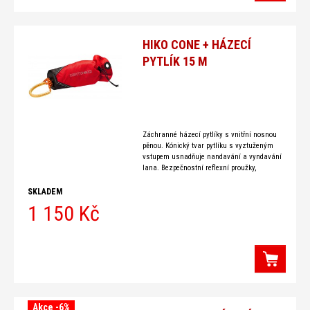
HIKO CONE + HÁZECÍ
PYTLÍK 15 M
Záchranné házecí pytlíky s vnitřní nosnou
pěnou. Kónický tvar pytlíku s vyztuženým
vstupem usnadňuje nandavání a vyndavání
lana. Bezpečnostní reflexní proužky,
plovoucí lano o průměru 8 mm s nosností v
SKLADEM
1 150 Kč
Akce -6%