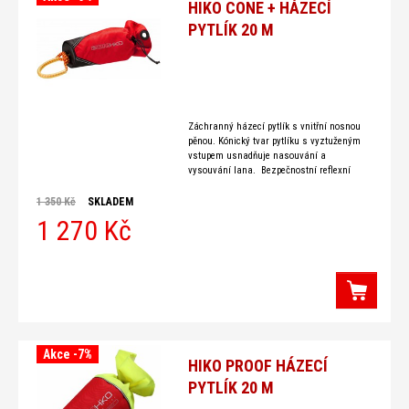
HIKO CONE + HÁZECÍ
PYTLÍK 20 M
Záchranný házecí pytlík s vnitřní nosnou
pěnou. Kónický tvar pytlíku s vyztuženým
vstupem usnadňuje nasouvání a
vysouvání lana. Bezpečnostní reflexní
proužky. Plovoucí lano o průměru 10mm s
nosností v tahu 10 000N. Délka lana je
1 350 Kč
SKLADEM
1 270 Kč
Akce -7%
HIKO PROOF HÁZECÍ
PYTLÍK 20 M