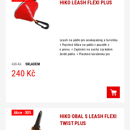
HIKO LEASH FLEXI PLUS
Leash na pádlo pro seakayaking a turistiku.
+ Pojistná šňůra na pádlo v pouzdře z
e.prenu. + Zapínání na suchý zip kolem
žerdě pádla. + Plastová karabinka pro
upevnění na kajak nebo vestu.
325 Kč
SKLADEM
240 Kč
Akce -30%
HIKO OBAL S LEASH FLEXI
TWIST PLUS