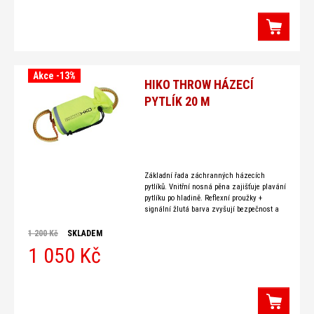
Akce -13%
HIKO THROW HÁZECÍ
PYTLÍK 20 M
Základní řada záchranných házecích
pytlíků. Vnitřní nosná pěna zajišťuje plavání
pytlíku po hladině. Reflexní proužky +
signální žlutá barva zvyšují bezpečnost a
viditelnost. Vnitřní plovoucí lano 20 m délky
o průměru 10 mm s nosností v
1 200 Kč
SKLADEM
1 050 Kč