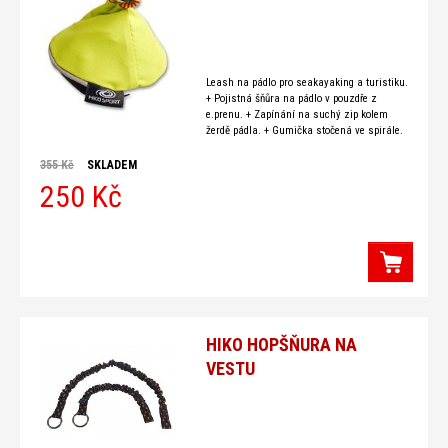
Leash na pádlo pro seakayaking a turistiku.
+ Pojistná šňůra na pádlo v pouzdře z
e.prenu. + Zapínání na suchý zip kolem
žerdě pádla. + Gumička stočená ve spirále.
+ Plastová karabinka pro upevnění
355 Kč
SKLADEM
250 Kč
HIKO HOPŠŇURA NA
VESTU