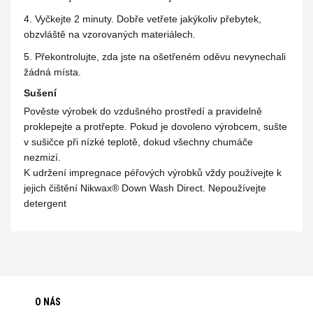
4. Vyčkejte 2 minuty. Dobře vetřete jakýkoliv přebytek,
obzvláště na vzorovaných materiálech.
5. Překontrolujte, zda jste na ošetřeném oděvu nevynechali
žádná místa.
Sušení
Pověste výrobek do vzdušného prostředí a pravidelně
proklepejte a protřepte. Pokud je dovoleno výrobcem, sušte
v sušičce při nízké teplotě, dokud všechny chumáče
nezmizí.
K udržení impregnace péřových výrobků vždy používejte k
jejich čištění Nikwax® Down Wash Direct. Nepoužívejte
detergent
O NÁS