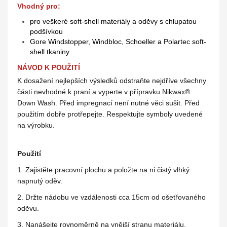
Vhodný pro:
pro veškeré soft-shell materiály a oděvy s chlupatou
podšívkou
Gore Windstopper, Windbloc, Schoeller a Polartec soft-
shell tkaniny
NÁVOD K POUŽITÍ
K dosažení nejlepších výsledků odstraňte nejdříve všechny
části nevhodné k praní a vyperte v přípravku Nikwax®
Down Wash. Před impregnací není nutné věci sušit. Před
použitím dobře protřepejte. Respektujte symboly uvedené
na výrobku.
Použití
1. Zajistěte pracovní plochu a položte na ni čistý vlhký
napnutý oděv.
2. Držte nádobu ve vzdálenosti cca 15cm od ošetřovaného
oděvu.
3. Nanášejte rovnoměrně na vnější stranu materiálu.