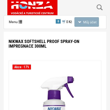
Toggle
0
Toggle
Menu
0 Kč
Můj účet
navigation
navigation
NIKWAX SOFTSHELL PROOF SPRAY-ON
IMPREGNACE 300ML
Akce -17%