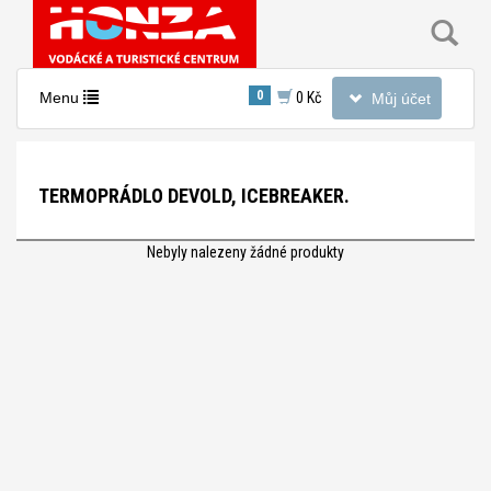
Toggle
0
Toggle
Menu
0 Kč
Můj účet
navigation
navigation
Nacházíte
se
TERMOPRÁDLO DEVOLD, ICEBREAKER.
v
sekci:
Termoprádlo
Nebyly nalezeny žádné produkty
Devold,
Icebreaker.