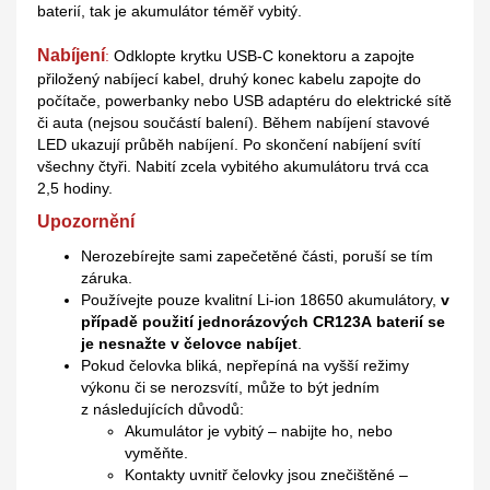
baterií, tak je akumulátor téměř vybitý.
Nabíjení
:
Odklopte krytku USB-C konektoru a zapojte
přiložený nabíjecí kabel, druhý konec kabelu zapojte do
počítače, powerbanky nebo USB adaptéru do elektrické sítě
či auta (nejsou součástí balení). Během nabíjení stavové
LED ukazují průběh nabíjení. Po skončení nabíjení svítí
všechny čtyři. Nabití zcela vybitého akumulátoru trvá cca
2,5 hodiny.
Upozornění
Nerozebírejte sami zapečetěné části, poruší se tím
záruka.
Používejte pouze kvalitní Li-ion 18650 akumulátory,
v
případě použití jednorázových CR123A baterií se
je nesnažte v čelovce nabíjet
.
Pokud čelovka bliká, nepřepíná na vyšší režimy
výkonu či se nerozsvítí, může to být jedním
z následujících důvodů:
Akumulátor je vybitý – nabijte ho, nebo
vyměňte.
Kontakty uvnitř čelovky jsou znečištěné –