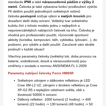
standardu
IP68
a také
nárazuvzdorná pádům z výšky 2
metrů
. Čelovka je také vybavena funkcí prodloužení výdrže.
Při delším použití jednotlivých světelných režimů
čelovka
postupně
snižuje výkon
v malých krocích
pro
dosažení delší doby svícení. Volitelný tvar světelného
kuželu činí z tohoto modelu jednu z nejlepších a
nejuniverzálnějších nabíjecích čelovek na trhu. Čelovka je
vhodná pro profesionální použití, různorodé sportovní
aktivity (turistika, kempování, běh, cyklistika, lyžování...), do
podzemí, pro rybáře a další použití. Zaručeně vám skvěle
poslouží v každé situaci!
Všechny parametry čelovky (světelný tok, doba provozu na
baterie, vodotěsnost, dosvit a nárazuvzdornost) jsou
změřeny v souladu s normou ANSI/NEMA FL 1-2009.
Parametry nabíjecí čelovky Fenix HM65R
Světelným zdrojem v dálkovém reflektoru je LED
Cree XM-L2 U2, zdrojem v širokém reflektoru je Cree
XP-G2 R5 s teplejším odstínem světla, obě s
životností 50000 h svícení.
Dálkový reflektor: 1000 lumenů (2 hodiny) -> 400
lumenů (22 hodin) -> 130 lumenů (48 hodin) -> 50