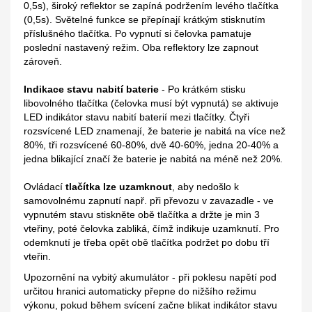
0,5s), široký reflektor se zapíná podržením levého tlačítka
(0,5s). Světelné funkce se přepínají krátkým stisknutím
příslušného tlačítka. Po vypnutí si čelovka pamatuje
poslední nastavený režim. Oba reflektory lze zapnout
zároveň.
Indikace stavu nabití baterie
- Po krátkém stisku
libovolného tlačítka (čelovka musí být vypnutá) se aktivuje
LED indikátor stavu nabití baterií mezi tlačítky. Čtyři
rozsvícené LED znamenají, že baterie je nabitá na více než
80%, tři rozsvícené 60-80%, dvě 40-60%, jedna 20-40% a
jedna blikající značí že baterie je nabitá na méně než 20%.
Ovládací
tlačítka lze uzamknout
, aby nedošlo k
samovolnému zapnutí např. při převozu v zavazadle - ve
vypnutém stavu stiskněte obě tlačítka a držte je min 3
vteřiny, poté čelovka zabliká, čímž indikuje uzamknutí. Pro
odemknutí je třeba opět obě tlačítka podržet po dobu tří
vteřin.
Upozornění na vybitý akumulátor - při poklesu napětí pod
určitou hranici automaticky přepne do nižšího režimu
výkonu, pokud během svícení začne blikat indikátor stavu