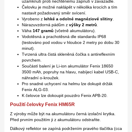
uzamknutí proti nechtěnému zapnutí v zavazadle.
Čelovku je možné naklápět v několika krocích a tím
nastavit požadovaný směr svícení.
Vyrobeno z
lehké a odolné magnéziové slitiny
.
Nárazuvzdorná pádům z
výšky 2 metrů
.
Váha
147 gramů
(včetně akumulátoru).
Vodotěsná a prachotěsná dle standardu IP68
(testováno pod vodou v hloubce 2 metry po dobu 30
minut).
Tvrzená ultra čistá skleněná čočka s antireflexním
povrchem.
Součástí balení je Li-ion akumulátor Fenix 18650
3500 mAh, popruhy na hlavu, nabíjecí kabel USB-C,
náhradní o-kroužek.
Pro snadné uchycení na helmu lze dokupit držák
Fenix ALG-03.
K čelovce lze dokoupit pouzdro Fenix APB-20.
Použití čelovky Fenix HM65R
Z výroby může být na akumulátoru černá izolační krytka.
Před prvním použitím ji z akumulátoru odstraňte.
Dálkový reflektor se zapíná podržením pravého tlačítka (cca