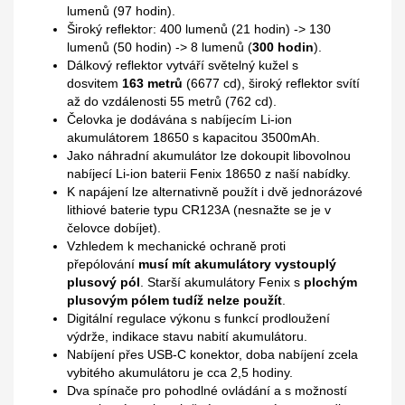
lumenů (97 hodin).
Široký reflektor: 400 lumenů (21 hodin) -> 130
lumenů (50 hodin) -> 8 lumenů (
300 hodin
).
Dálkový reflektor vytváří světelný kužel s
dosvitem
163 metrů
(6677 cd), široký reflektor svítí
až do vzdálenosti 55 metrů (762 cd).
Čelovka je dodávána s nabíjecím Li-ion
akumulátorem 18650 s kapacitou 3500mAh.
Jako náhradní akumulátor lze dokoupit libovolnou
nabíjecí Li-ion baterii Fenix 18650 z naší nabídky.
K napájení lze alternativně použít i dvě jednorázové
lithiové baterie typu CR123A (nesnažte se je v
čelovce dobíjet).
Vzhledem k mechanické ochraně proti
přepólování
musí mít akumulátory vystouplý
plusový pól
. Starší akumulátory Fenix s
plochým
plusovým pólem tudíž nelze použít
.
Digitální regulace výkonu s funkcí prodloužení
výdrže, indikace stavu nabití akumulátoru.
Nabíjení přes USB-C konektor, doba nabíjení zcela
vybitého akumulátoru je cca 2,5 hodiny.
Dva spínače pro pohodlné ovládání a s možností