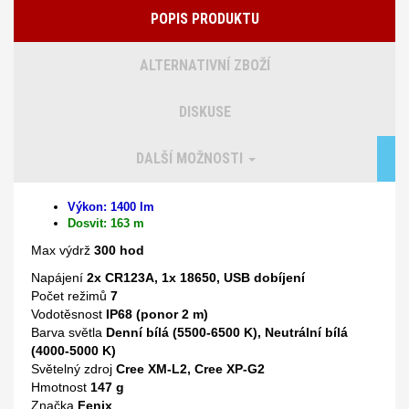
POPIS PRODUKTU
ALTERNATIVNÍ ZBOŽÍ
DISKUSE
DALŠÍ MOŽNOSTI
Výkon: 1400 lm
Dosvit: 163 m
Max výdrž
300 hod
Napájení
2x CR123A, 1x 18650, USB dobíjení
Počet režimů
7
Vodotěsnost
IP68 (ponor 2 m)
Barva světla
Denní bílá (5500-6500 K), Neutrální bílá
(4000-5000 K)
Světelný zdroj
Cree XM-L2, Cree XP-G2
Hmotnost
147 g
Značka
Fenix