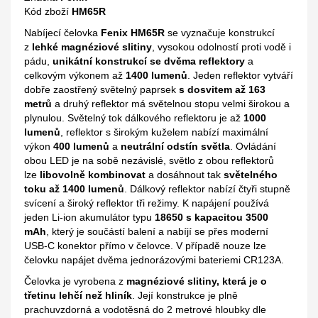
Kód zboží
HM65R
Nabíjecí čelovka
Fenix HM65R
se vyznačuje konstrukcí
z
lehké magnéziové slitiny
, vysokou odolností proti vodě i
pádu,
unikátní konstrukcí se dvěma reflektory
a
celkovým výkonem až
1400 lumenů
. Jeden reflektor vytváří
dobře zaostřený světelný paprsek
s dosvitem až 163
metrů
a druhý reflektor má světelnou stopu velmi širokou a
plynulou. Světelný tok dálkového reflektoru je až
1000
lumenů
, reflektor s širokým kuželem nabízí maximální
výkon
400 lumenů
a
neutrální odstín světla
. Ovládání
obou LED je na sobě nezávislé, světlo z obou reflektorů
lze
libovolně kombinovat
a dosáhnout tak
světelného
toku až 1400 lumenů
. Dálkový reflektor nabízí čtyři stupně
svícení a široký reflektor tři režimy. K napájení používá
jeden Li-ion akumulátor typu
18650 s kapacitou 3500
mAh
, který je součástí balení a nabíjí se přes moderní
USB-C konektor přímo v čelovce. V případě nouze lze
čelovku napájet dvěma jednorázovými bateriemi CR123A.
Čelovka je vyrobena z
magnéziové slitiny, která je o
třetinu lehčí než hliník
. Její konstrukce je plně
prachuvzdorná a vodotěsná do 2 metrové hloubky dle