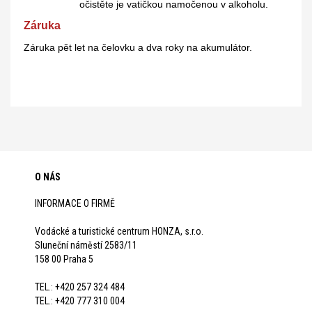
očistěte je vatičkou namočenou v alkoholu.
Záruka
Záruka pět let na čelovku a dva roky na akumulátor.
O NÁS
INFORMACE O FIRMĚ
Vodácké a turistické centrum HONZA, s.r.o.
Sluneční náměstí 2583/11
158 00 Praha 5
TEL.: +420 257 324 484
TEL.: +420 777 310 004