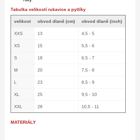
Tabulka velikostí rukavice a pytlíky
velikost
obvod dlaně (cm)
obvod dlaně (inch)
XXS
13
4,5 - 5
XS
15
5,5 - 6
S
18
6,5 - 7
M
20
7,5 - 8
L
23
8,5 - 9
XL
25
9,5 - 10
XXL
28
10,5 - 11
MATERIÁLY