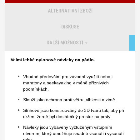
ALTERNATIVNÍ ZBOŽÍ
DISKUSE
DALŠÍ MOŽNOSTI
Velmi lehké nylonové návleky na pádlo.
Vhodné především pro závodní využití nebo i
maratony a seekayaking v méně příznivých
podmínkách.
Slouží jako ochrana proti větru, vlhkosti a zimě.
Střihově jsou konstruovány do 3D tvaru tak, aby při
držení žerdě byl dostatečný prostor na prsty.
Návleky jsou vybaveny vyztuženým vstupním
otvorem, který umožňuje snadné vsunutí i vysunutí
ruky.