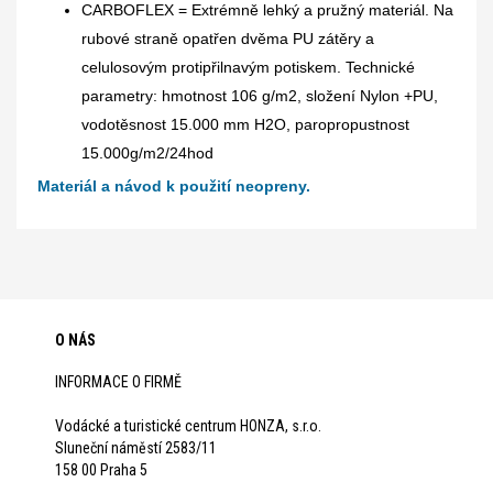
CARBOFLEX = Extrémně lehký a pružný materiál. Na
rubové straně opatřen dvěma PU zátěry a
celulosovým protipřilnavým potiskem. Technické
parametry: hmotnost 106 g/m2, složení Nylon +PU,
vodotěsnost 15.000 mm H2O, paropropustnost
15.000g/m2/24hod
Materiál a návod k použití neopreny.
O NÁS
INFORMACE O FIRMĚ
Vodácké a turistické centrum HONZA, s.r.o.
Sluneční náměstí 2583/11
158 00 Praha 5