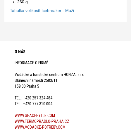
260 g
Tabulka velikostí Icebreaker - Muži
O NÁS
INFORMACE O FIRMĚ
Vodácké a turistické centrum HONZA, s.r.o.
Sluneční náměstí 2583/11
158 00 Praha 5
TEL.: +420 257 324 484
TEL.: +420 777 310 004
WWW.SPACI-PYTLE.COM
WWW.TERMOPRADLO-PRAHA.CZ
WWW.VODACKE-POTREBY.COM