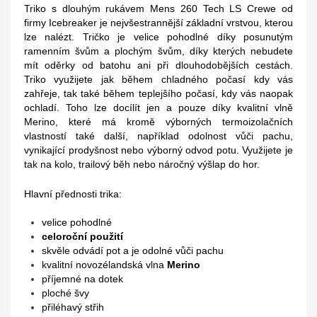
Triko s dlouhým rukávem Mens 260 Tech LS Crewe od
firmy Icebreaker je nejvšestrannější základní vrstvou, kterou
lze nalézt. Tričko je velice pohodlné díky posunutým
ramenním švům a plochým švům, díky kterých nebudete
mít oděrky od batohu ani při dlouhodobějších cestách.
Triko využijete jak během chladného počasí kdy vás
zahřeje, tak také během teplejšího počasí, kdy vás naopak
ochladí. Toho lze docílít jen a pouze díky kvalitní vlně
Merino, které má kromě výborných termoizolačních
vlastností také další, například odolnost vůči pachu,
vynikající prodyšnost nebo výborný odvod potu. Využijete je
tak na kolo, trailový běh nebo náročný výšlap do hor.
Hlavní přednosti trika:
velice pohodlné
celoroční použití
skvěle odvádí pot a je odolné vůči pachu
kvalitní novozélandská vlna
Merino
příjemné na dotek
ploché švy
přiléhavý střih