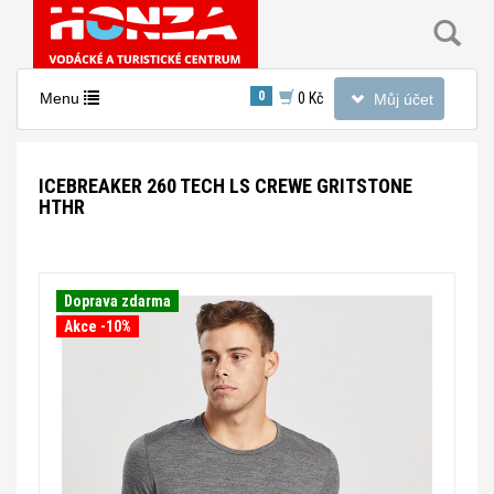
Toggle
0
Toggle
Menu
0 Kč
Můj účet
navigation
navigation
ICEBREAKER 260 TECH LS CREWE GRITSTONE
HTHR
Doprava zdarma
Akce -10%