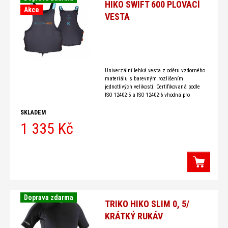
HIKO SWIFT 600 PLOVACÍ
Akce
VESTA
Univerzální lehká vesta z oděru vzdorného
materiálu s barevným rozlišením
jednotlivých velikostí. Certifikovaná podle
ISO 12402-5 a ISO 12402-6 vhodná pro
širokou vodáckou veřejnost, půjčovny, školy
pádlování, raftové společnosti vyrábí se v
SKLADEM
1 335 Kč
Doprava zdarma
TRIKO HIKO SLIM 0, 5/
KRÁTKÝ RUKÁV