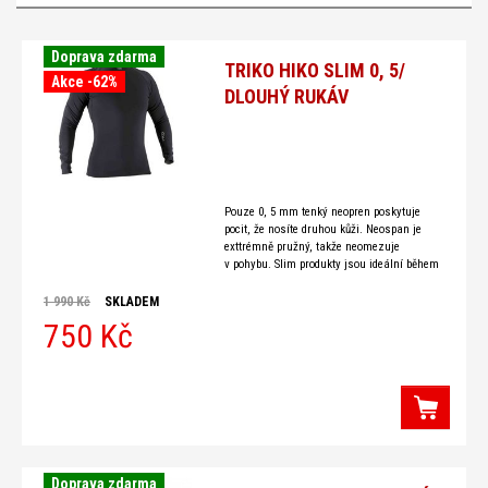
Doprava zdarma
TRIKO HIKO SLIM 0, 5/
Akce -62%
DLOUHÝ RUKÁV
Pouze 0, 5 mm tenký neopren poskytuje
pocit, že nosíte druhou kůži. Neospan je
exttrémně pružný, takže neomezuje
v pohybu. Slim produkty jsou ideální během
chladných letních dnů při
1 990 Kč
SKLADEM
750 Kč
Doprava zdarma