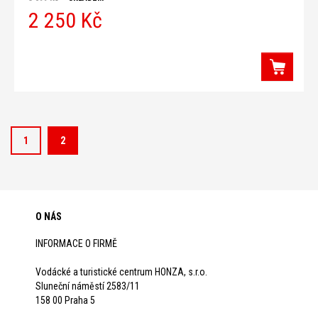
m2 Tabulka velikostí DEVOLD
2 250 Kč
1
2
O NÁS
INFORMACE O FIRMĚ
Vodácké a turistické centrum HONZA, s.r.o.
Sluneční náměstí 2583/11
158 00 Praha 5