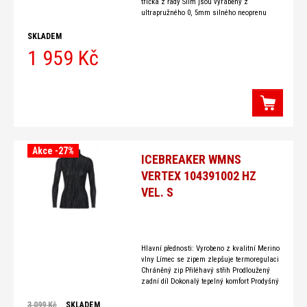
trička z řady Slim jsou vyráběny z
ultrapružného 0, 5mm silného neoprenu
Neospan. Vlastnosti tohoto materiálu
umožňují používat vypasované
SKLADEM
1 959 Kč
Akce -27%
ICEBREAKER WMNS
VERTEX 104391002 HZ
VEL. S
Hlavní přednosti: Vyrobeno z kvalitní Merino
vlny Límec se zipem zlepšuje termoregulaci
Chráněný zip Přiléhavý střih Prodloužený
zadní díl Dokonalý tepelný komfort Prodyšný
materiál Odolává zápachu Specifikace:
Materiál: 100% Merino vlna Gramáž: 270g/
3 099 Kč
SKLADEM