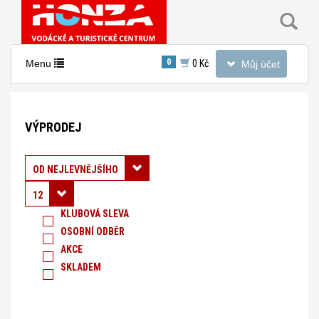
Toggle
0
Toggle
Menu
0 Kč
Můj účet
navigation
navigation
Nacházíte
se
VÝPRODEJ
v
sekci:
Výprodej
Řadit podle:
OD NEJLEVNĚJŠÍHO
12
KLUBOVÁ SLEVA
OSOBNÍ ODBĚR
AKCE
SKLADEM