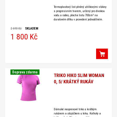
Termoplastový list plněný uhlíkovými vlákny
s progresivním tvarem, určený pro divokou
vodu a rodeo, plocha listu 703cm² na
duralovém dříku v provedení jednodílném.
Hmotnost pádlapři délce 200cm je 1134g.
Všechna
2 690 Kč
SKLADEM
1 800 Kč
Doprava zdarma
TRIKO HIKO SLIM WOMAN
0, 5/ KRÁTKÝ RUKÁV
Dámské neoprenové triko s krátkým
rukávem a stojáčkem u krku. Kalhoty a