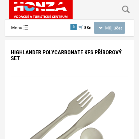
Toggle
0
Toggle
Menu
0 Kč
Můj účet
navigation
navigation
HIGHLANDER POLYCARBONATE KFS PŘÍBOROVÝ
SET