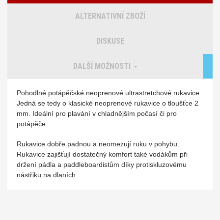
ALTERNATIVNÍ ZBOŽÍ
DISKUSE
DALŠÍ MOŽNOSTI
Pohodlné potápěčské neoprenové ultrastretchové rukavice.
Jedná se tedy o klasické neoprenové rukavice o tloušťce 2
mm. Ideální pro plavání v chladnějším počasí či pro
potápěče.
Rukavice dobře padnou a neomezují ruku v pohybu.
Rukavice zajišťují dostatečný komfort také vodákům při
držení pádla a paddleboardistům díky protiskluzovému
nástřiku na dlaních.