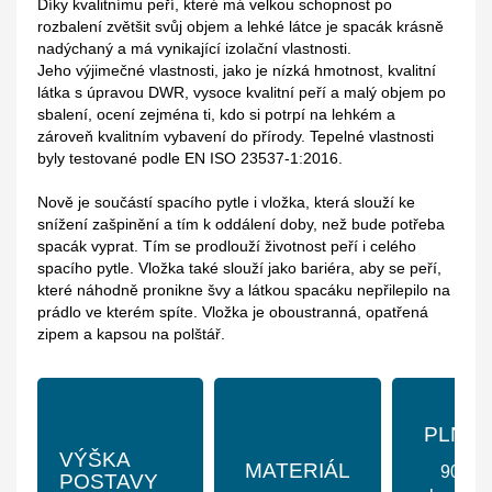
Díky kvalitnímu peří, které má velkou schopnost po
rozbalení zvětšit svůj objem a lehké látce je spacák krásně
nadýchaný a má vynikající izolační vlastnosti.
Jeho výjimečné vlastnosti, jako je nízká hmotnost, kvalitní
látka s úpravou DWR, vysoce kvalitní peří a malý objem po
sbalení, ocení zejména ti, kdo si potrpí na lehkém a
zároveň kvalitním vybavení do přírody. Tepelné vlastnosti
byly testované podle EN ISO 23537-1:2016.
Nově je součástí spacího pytle i vložka, která slouží ke
snížení zašpinění a tím k oddálení doby, než bude potřeba
spacák vyprat. Tím se prodlouží životnost peří i celého
spacího pytle. Vložka také slouží jako bariéra, aby se peří,
které náhodně pronikne švy a látkou spacáku nepřilepilo na
prádlo ve kterém spíte. Vložka je oboustranná, opatřená
zipem a kapsou na polštář.
PLNĚN
VÝŠKA
MATERIÁL
900 g
POSTAVY