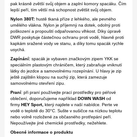
pak krásně zvětší svůj objem a zaplní komory spacáku. Čím
lepší peří, tím větší má schopnost zvětšit svůj objem.
Nylon 380T:
hustě tkaná příze z lehkého, ale pevného
umělého vlákna. Nylon je příjemný na dotek, odolný proti
poškození a propouští odpařovanou vlhkost. Díky úpravě
DWR poskytuje částečnou ochranu proti vodě, hlavně proti
kapkám sražené vody ve stanu, a díky tomu spacák rychle
usychá.
Zapínání:
spacák je vybaven značkovým zipem YKK se
speciálním plastovým chráničem, který zabraňuje vniknutí
látky do jezdce a samovolnému rozepínání. U hlavy je zip
ještě zajištěn klopou na suchý zip, která zamezuje
samovolnému otevření zipu.
Praní
: při praní používejte prací prostředky pro péřové
oblečení, doporučujeme například
DOWN WASH
od
firmy
HEY Sport,
který najdete v naší nabídce. Perte ve
vodě o teplotě do 30°C. Sušte v sušičce na nízkou teplotu
nebo volně rozložené za občasného protřepání peří.
Nepoužívejte jiné chemické prostředky, nežehlete.
Obecné informace o produktu