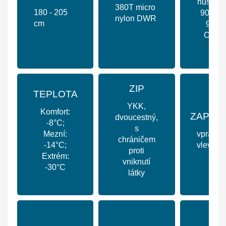
husí peř
380T micro
180 - 205
90/10 -
nylon DWR
cm
900
Cuin
ZIP
TEPLOTA
YKK,
Komfort:
ZAPÍNÁ
dvoucestný,
-8°C;
s
Mezní:
vpravo /
chráničem
-14°C;
vlevo
proti
Extrém:
vniknutí
-30°C
látky