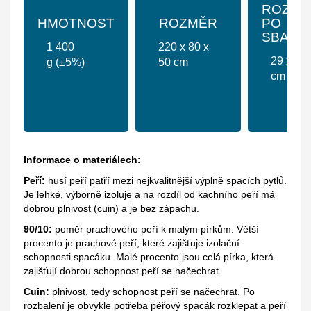
ROZMĚ
HMOTNOST
ROZMĚR
PO
SBALEN
1 400
220 x 80 x
29 x 25
g (±5%)
50 cm
cm
Informace o materiálech:
Peří:
husí peří patří mezi nejkvalitnější výplně spacích pytlů.
Je lehké, výborně izoluje a na rozdíl od kachního peří má
dobrou plnivost (cuin) a je bez zápachu.
90/10:
poměr prachového peří k malým pírkům. Větší
procento je prachové peří, které zajišťuje izolační
schopnosti spacáku. Malé procento jsou celá pírka, která
zajišťují dobrou schopnost peří se načechrat.
Cuin:
plnivost, tedy schopnost peří se načechrat. Po
rozbalení je obvykle potřeba péřový spacák rozklepat a peří