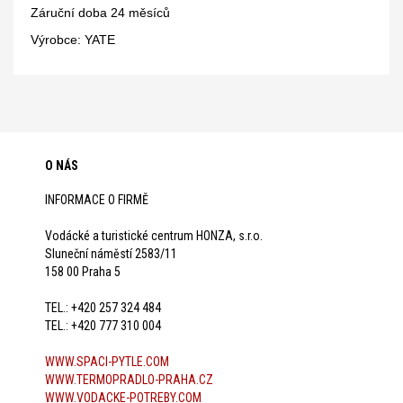
Záruční doba 24 měsíců
Výrobce: YATE
O NÁS
INFORMACE O FIRMĚ
Vodácké a turistické centrum HONZA, s.r.o.
Sluneční náměstí 2583/11
158 00 Praha 5
TEL.: +420 257 324 484
TEL.: +420 777 310 004
WWW.SPACI-PYTLE.COM
WWW.TERMOPRADLO-PRAHA.CZ
WWW.VODACKE-POTREBY.COM