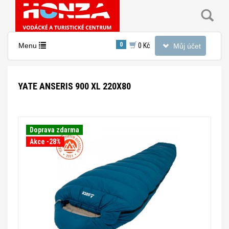
Toggle
0
Toggle
Menu
0 Kč
Můj účet
navigation
navigation
YATE ANSERIS 900 XL 220X80
Doprava zdarma
Akce -28%