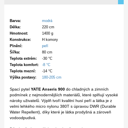
Barva
:
modrá
Délka
:
220 cm
Hmotnost
:
1400 g
Konstrukce
:
H komory
Plnění
:
peří
Šířka
:
80 cm
Teplota extrém
:
-30 °C
Teplota komfort
:
-8 °C
Teplota mezní
:
-14 °C
Výška postavy
:
180-205 cm
Spací pytel
YATE
Anseris 900
do chladných a zimních
podmínek z nejmodernějších materiálů, které splňují vysoké
nároky uživatelů. Výplň tvoří kvalitní husí peří a látka je z
velmi lehkého micro nylonu 380T s úpravou DWR (Durable
Water Repellent), díky které je látka prodyšná a zároveň
vodoodpudivá.