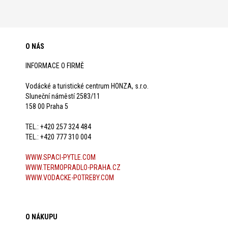
O NÁS
INFORMACE O FIRMĚ
Vodácké a turistické centrum HONZA, s.r.o.
Sluneční náměstí 2583/11
158 00 Praha 5
TEL.: +420 257 324 484
TEL.: +420 777 310 004
WWW.SPACI-PYTLE.COM
WWW.TERMOPRADLO-PRAHA.CZ
WWW.VODACKE-POTREBY.COM
O NÁKUPU