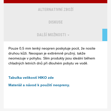
ALTERNATIVNÍ ZBOŽÍ
DISKUSE
DALŠÍ MOŽNOSTI
Pouze 0,5 mm tenký neopren poskytuje pocit, že nosíte
druhou kůži. Neospan je exttrémně pružný, takže
neomezuje v pohybu. Slim produkty jsou ideální během
chladných letních dnů při dlouhém pobytu ve vodě.
​Tabulka velikostí HIKO
zde
Materiál a návod k použití neopreny.