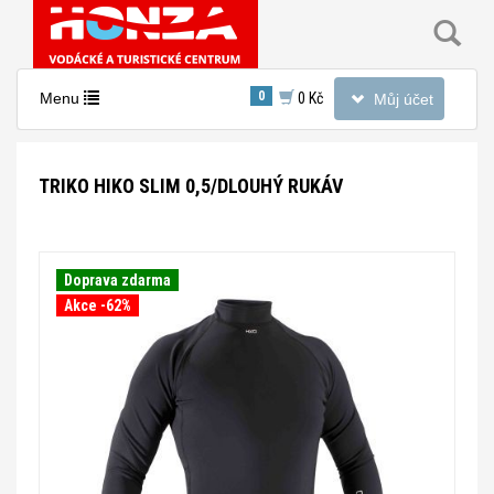
Toggle
0
Toggle
Menu
0 Kč
Můj účet
navigation
navigation
TRIKO HIKO SLIM 0,5/DLOUHÝ RUKÁV
Doprava zdarma
Akce -62%