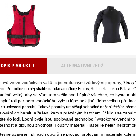
POPIS PRODUKTU
ALTERNATIVNÍ ZBOŽÍ
hová verze vodáckých vaků, s jednoduchými zádovými popruhy,
2 kusy 
ení
.
Pohodlně do něj sbalíte nafukovací čluny Helios, Solar i klasickou Pálavu.
C
atečně velký, aby se Vám tam vešlo snad úplně všechno, co byste mohli
 splní roli partnera vodáckého výletu lépe než jiné. Jeho velkou přednos
asti uchycení popruhů. Takové popruhy umožňují pohodlné nošení těžších břemen 
alování do barelu a řešení kam s prázdným batohem. V klidu se zabalí
íte do lodi. Lodní pytle jsou spojované technologií vysokofrekvenčního
těsnost a dlouhou životnost. Použitý materiál Plastel je nejen neprom
těsné uzavírání plnících otvorů se provádí srolováním materiálu kolem 