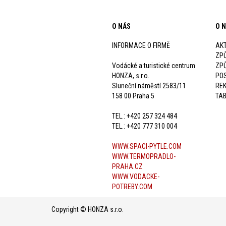
O NÁS
O 
INFORMACE O FIRMĚ
AKT
ZP
Vodácké a turistické centrum
ZP
HONZA, s.r.o.
POS
Sluneční náměstí 2583/11
RE
158 00 Praha 5
TAB
TEL.: +420 257 324 484
TEL.: +420 777 310 004
WWW.SPACI-PYTLE.COM
WWW.TERMOPRADLO-
PRAHA.CZ
WWW.VODACKE-
POTREBY.COM
Copyright © HONZA s.r.o.