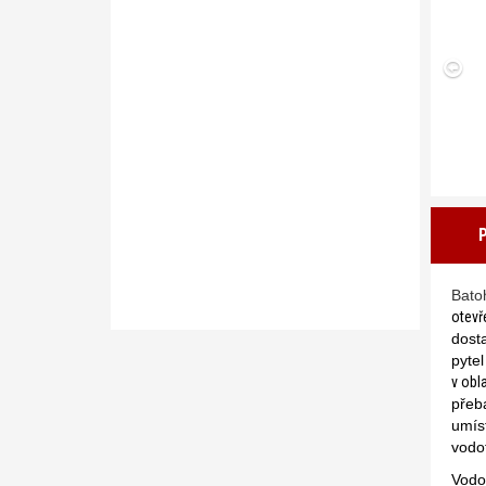
B
ato
otevř
dost
pytel
v obl
přeb
umíst
vodo
Vodo