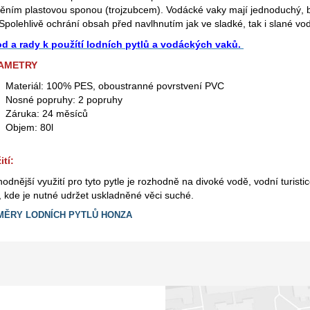
štěním plastovou sponou (trojzubcem). Vodácké vaky mají jednoduchý, 
 Spolehlivě ochrání obsah před navlhnutím jak ve sladké, tak i slané vo
d a rady k použítí lodních pytlů a vodáckých vaků.
AMETRY
Materiál: 100% PES, oboustranné povrstvení PVC
Nosné popruhy: 2 popruhy
Záruka: 24 měsíců
Objem: 80l
ití:
odnější využití pro tyto pytle je rozhodně na divoké vodě, vodní turisti
, kde je nutné udržet uskladněné věci suché.
MĚRY LODNÍCH PYTLŮ HONZA