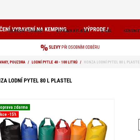
ČENÍ
VYBAVENÍ NA KEMPING
VÝPRODEJ
OBCHODNÍ PODMÍNKY
DOPRAVA A PLATBA
O NÁS
KONTAKT
SLEVY
PŘI OSOBNÍM ODBĚRU
 VAKY, POUZDRA
LODNÍ PYTLE 40 - 100 LITRŮ
HONZA LODNÍ PYTEL 80 L PLASTE
ZA LODNÍ PYTEL 80 L PLASTEL
oprava zdarma
kce -15%