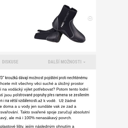
DISKUSE
DALŠÍ MOŽNOSTI
"D" kroužků dávají možnost pojištění proti nechtěnému
hcete mít všechny věci suché a úložný prostor
 na vodácký výlet potřebovat? Potom tento lodní
tí jsou p
olstrované popruhy přes ramena se zesílením
i na větší vzdálenosti.
až k vodě.
Už žádné
te doma a u vody jen sundáte vak ze zad a
 svařování. Takto svařené spoje zaručují absolutní
okavý, ale má i 100% nenasákavý povrch.
plastové lišty, jejím následným ohnutím a