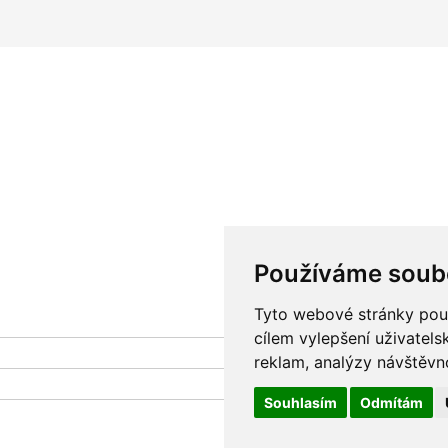
Používáme soub
Tyto webové stránky použí
cílem vylepšení uživatel
reklam, analýzy návštěvno
Souhlasím
Odmítám