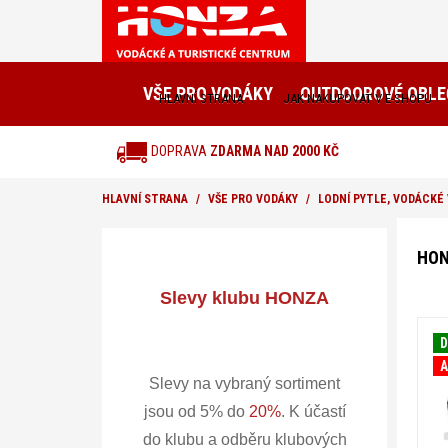
VŠE PRO VODÁKY
OUTDOOROVÉ OBLE
HLAVNÍ STRANA
JAK NAKUPOVAT V E-SHOPU
DOPRAVA
ZDARMA NAD 2000 KČ
HLAVNÍ STRANA
VŠE PRO VODÁKY
LODNÍ PYTLE, VODÁCKÉ
HON
Slevy klubu HONZA
D
A
Slevy na vybraný sortiment
jsou od 5% do
20%
.
K účastí
do klubu a odběru klubových