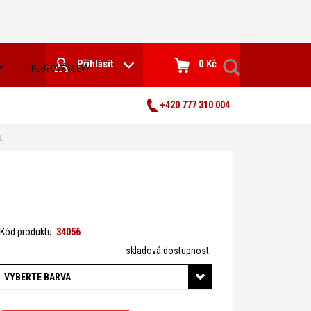
Přihlásit
0 Kč
Y
KLUBOVÉ SLEVY
+420 777 310 004
L
Kód produktu:
34056
skladová dostupnost
VYBERTE BARVA