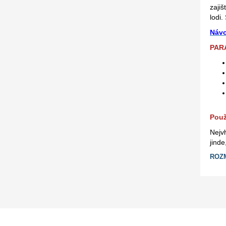
zaji
lodi.
Návo
PAR
Použ
Nejvh
jinde
ROZ